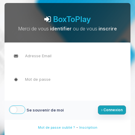
BoxToPlay
Merci de vous
identifier
ou de vous
inscrire
Se souvenir de moi
Connexion
-
Mot de passe oublié ?
Inscription