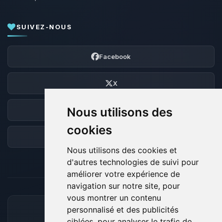
SUIVEZ-NOUS
Facebook
X
Nous utilisons des
Discord
cookies
Forum
Nous utilisons des cookies et
d'autres technologies de suivi pour
améliorer votre expérience de
navigation sur notre site, pour
vous montrer un contenu
personnalisé et des publicités
MOYENS DE PAIEMENT ACCEPTÉS
ciblées, pour analyser le trafic de