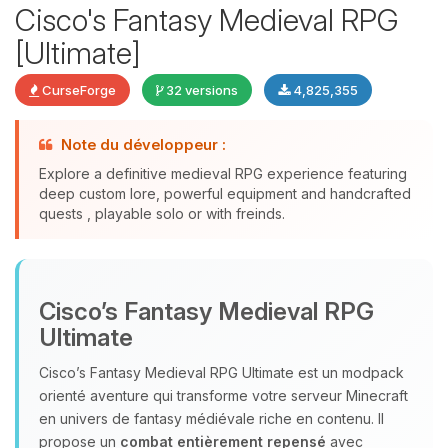
Cisco's Fantasy Medieval RPG
[Ultimate]
CurseForge
32 versions
4,825,355
Note du développeur :
Explore a definitive medieval RPG experience featuring
deep custom lore, powerful equipment and handcrafted
quests , playable solo or with freinds.
Youpi, enfin quelqu’un pour me
parler ! Moi c’est Choupy, ton petit
assistant BoxToPlay. Dis-moi ce dont
Cisco’s Fantasy Medieval RPG
tu as besoin et je vais remuer mes
petits circuits pour t’aider.
Ultimate
09/08/2026 à 16:03
Cisco’s Fantasy Medieval RPG Ultimate est un modpack
orienté aventure qui transforme votre serveur Minecraft
en univers de fantasy médiévale riche en contenu. Il
propose un
combat entièrement repensé
avec