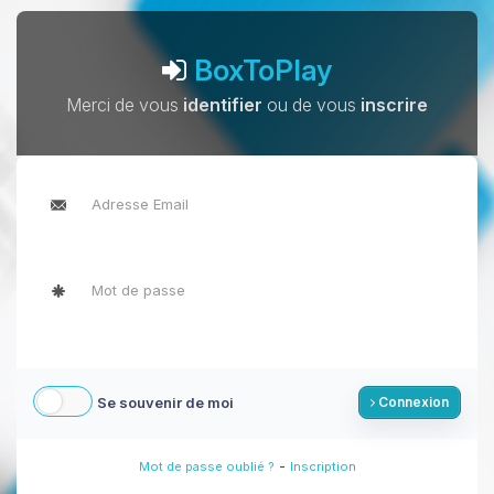
BoxToPlay
Merci de vous
identifier
ou de vous
inscrire
Se souvenir de moi
Connexion
-
Mot de passe oublié ?
Inscription