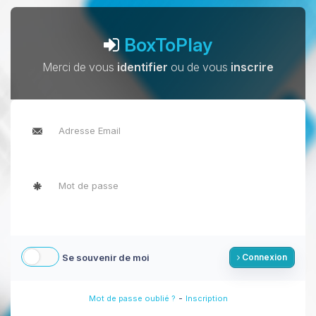
BoxToPlay
Merci de vous
identifier
ou de vous
inscrire
Se souvenir de moi
Connexion
-
Mot de passe oublié ?
Inscription