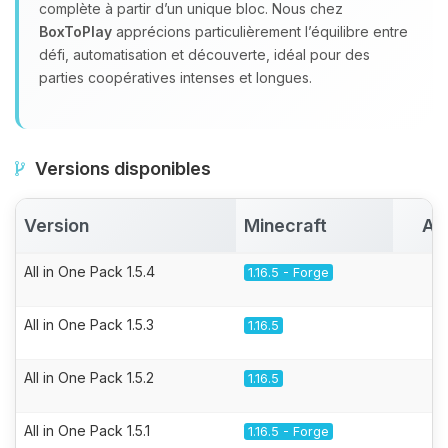
complète à partir d’un unique bloc. Nous chez
BoxToPlay
apprécions particulièrement l’équilibre entre
défi, automatisation et découverte, idéal pour des
parties coopératives intenses et longues.
Versions disponibles
Version
Minecraft
Ac
All in One Pack 1.5.4
1.16.5 - Forge
All in One Pack 1.5.3
1.16.5
All in One Pack 1.5.2
1.16.5
All in One Pack 1.5.1
1.16.5 - Forge