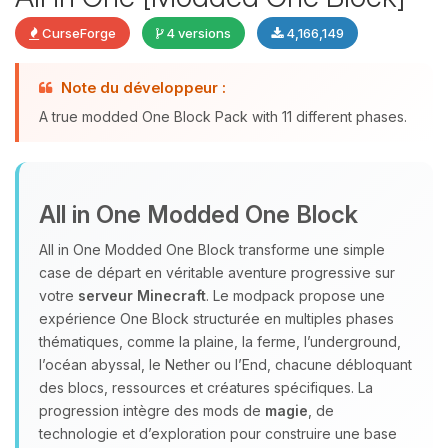
CurseForge
4 versions
4,166,149
Note du développeur :
Youpi, enfin quelqu’un pour me
A true modded One Block Pack with 11 different phases.
parler ! Moi c’est Choupy, ton petit
assistant BoxToPlay. Dis-moi ce dont
tu as besoin et je vais remuer mes
petits circuits pour t’aider.
All in One Modded One Block
07/08/2026 à 23:00
All in One Modded One Block transforme une simple
case de départ en véritable aventure progressive sur
votre
serveur Minecraft
. Le modpack propose une
expérience One Block structurée en multiples phases
thématiques, comme la plaine, la ferme, l’underground,
l’océan abyssal, le Nether ou l’End, chacune débloquant
des blocs, ressources et créatures spécifiques. La
progression intègre des mods de
magie
, de
technologie et d’exploration pour construire une base