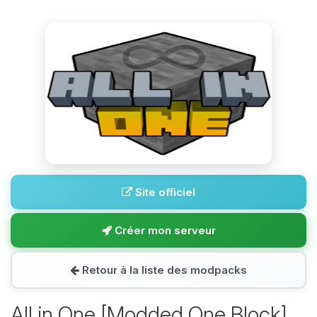
Site officiel
Créer mon serveur
Retour à la liste des modpacks
All in One [Modded One Block]