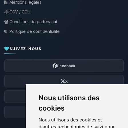
Mentions légales
CGV / CGU
Conditions de partenariat
Politique de confidentialité
SUIVEZ-NOUS
Facebook
X
Nous utilisons des
Discord
cookies
Forum
Nous utilisons des cookies et
d'autres technologies de suivi pour