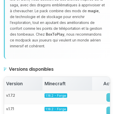
saga, avec des dragons emblématiques à apprivoiser et
à chevaucher. Le pack combine des mods de
magie
,
de technologie et de stockage pour enrichir
l’exploration, tout en ajoutant des améliorations de
confort comme les points de téléportation et la gestion
des tombeaux. Chez
BoxToPlay
, nous recommandons
ce modpack aux joueurs qui veulent un monde aérien
immersif et cohérent.
Versions disponibles
Version
Minecraft
Acti
v.1.7.2
1.18.2 - Forge
v.1.7.1
1.18.2 - Forge