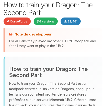
How to train your Dragon: The
Second Part
CurseForge
6 versions
92,461
Note du développeur :
Youpi, enfin quelqu’un pour me
For all Fans they played my other HTTYD modpack and
parler ! Moi c’est Choupy, ton petit
for all they want to play in the 1.18.2
assistant BoxToPlay. Dis-moi ce dont
tu as besoin et je vais remuer mes
petits circuits pour t’aider.
09/08/2026 à 12:28
How to train your Dragon: The
Second Part
How to train your Dragon: The Second Part est un
modpack centré sur l’univers de Dragons, conçu pour
les fans qui souhaitent profiter de leurs créatures
préférées sur un serveur Minecraft 1.18.2. Grâce au mod
Isle of Berk, vous découvrez des biomes inspirés de la