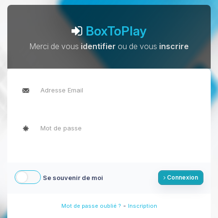
BoxToPlay
Merci de vous
identifier
ou de vous
inscrire
Se souvenir de moi
Connexion
-
Mot de passe oublié ?
Inscription