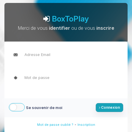
BoxToPlay
Merci de vous
identifier
ou de vous
inscrire
Se souvenir de moi
Connexion
-
Mot de passe oublié ?
Inscription