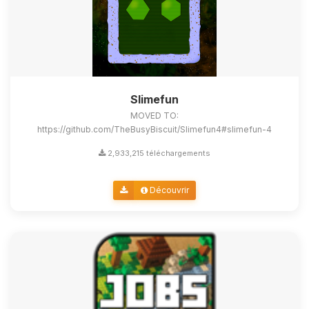
Slimefun
MOVED TO:
https://github.com/TheBusyBiscuit/Slimefun4#slimefun-4
2,933,215 téléchargements
Découvrir