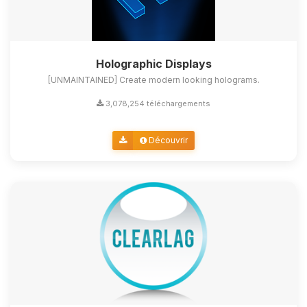
Holographic Displays
[UNMAINTAINED] Create modern looking holograms.
3,078,254 téléchargements
Découvrir