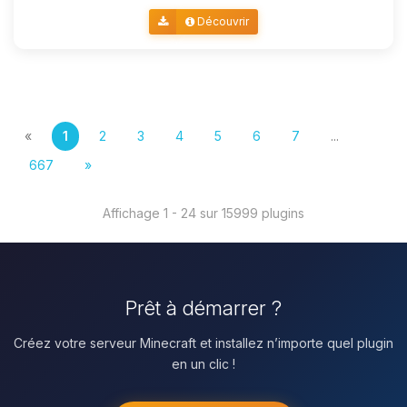
Découvrir
«
1
2
3
4
5
6
7
...
667
»
Affichage 1 - 24 sur 15999 plugins
Prêt à démarrer ?
Créez votre serveur Minecraft et installez n’importe quel plugin
en un clic !