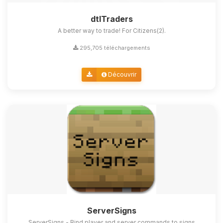
dtlTraders
A better way to trade! For Citizens(2).
295,705 téléchargements
Découvrir
ServerSigns
ServerSigns - Bind player and server commands to signs