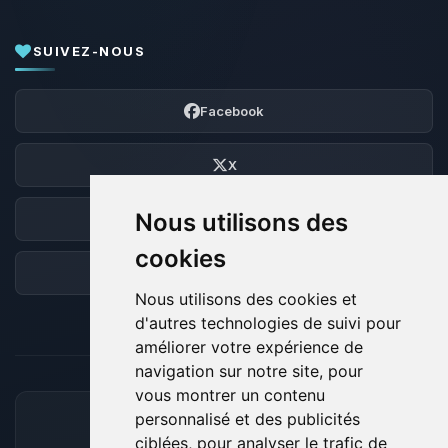
SUIVEZ-NOUS
Facebook
X
Nous utilisons des
Discord
cookies
Forum
Nous utilisons des cookies et
d'autres technologies de suivi pour
améliorer votre expérience de
navigation sur notre site, pour
vous montrer un contenu
personnalisé et des publicités
MOYENS DE PAIEMENT ACCEPTÉS
ciblées, pour analyser le trafic de