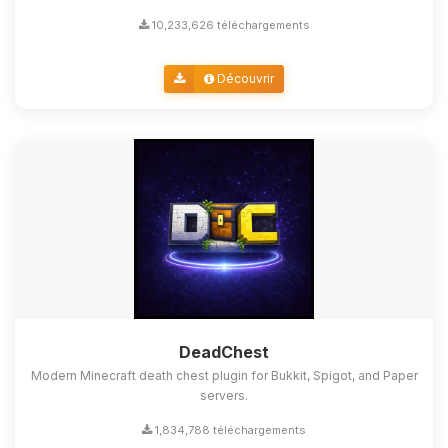
10,233,626 téléchargements
Découvrir
DeadChest
Modern Minecraft death chest plugin for Bukkit, Spigot, and Paper
servers.
1,834,788 téléchargements