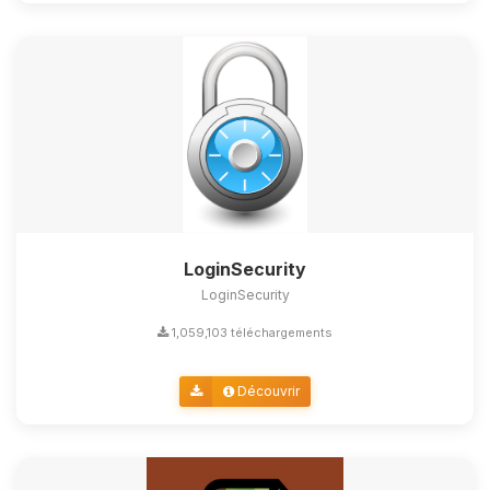
LoginSecurity
LoginSecurity
1,059,103 téléchargements
Découvrir