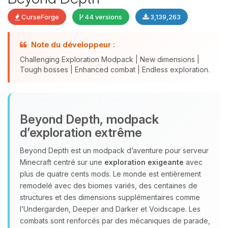
CurseForge
44 versions
3,139,263
Note du développeur :
Challenging Exploration Modpack | New dimensions |
Tough bosses | Enhanced combat | Endless exploration.
Youpi, enfin quelqu’un pour me
Beyond Depth, modpack
parler ! Moi c’est Choupy, ton petit
d’exploration extrême
assistant BoxToPlay. Dis-moi ce dont
tu as besoin et je vais remuer mes
Beyond Depth est un modpack d’aventure pour serveur
petits circuits pour t’aider.
Minecraft centré sur une
exploration exigeante
avec
07/08/2026 à 21:07
plus de quatre cents mods. Le monde est entièrement
remodelé avec des biomes variés, des centaines de
structures et des dimensions supplémentaires comme
l’Undergarden, Deeper and Darker et Voidscape. Les
combats sont renforcés par des mécaniques de parade,