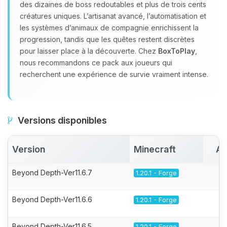
des dizaines de boss redoutables et plus de trois cents
créatures uniques. L’artisanat avancé, l’automatisation et
les systèmes d’animaux de compagnie enrichissent la
progression, tandis que les quêtes restent discrètes
pour laisser place à la découverte. Chez
BoxToPlay
,
nous recommandons ce pack aux joueurs qui
recherchent une expérience de survie vraiment intense.
Versions disponibles
Version
Minecraft
Ac
Beyond Depth-Ver11.6.7
1.20.1 - Forge
Beyond Depth-Ver11.6.6
1.20.1 - Forge
Beyond Depth-Ver11.6.5
1.20.1 - Forge