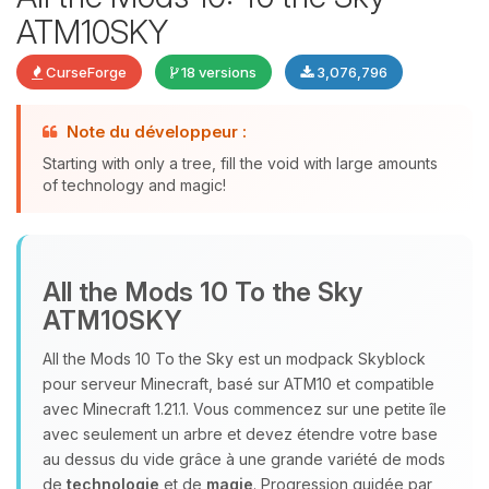
ATM10SKY
CurseForge
18 versions
3,076,796
Note du développeur :
Starting with only a tree, fill the void with large amounts
of technology and magic!
Youpi, enfin quelqu’un pour me
parler ! Moi c’est Choupy, ton petit
assistant BoxToPlay. Dis-moi ce dont
All the Mods 10 To the Sky
tu as besoin et je vais remuer mes
ATM10SKY
petits circuits pour t’aider.
All the Mods 10 To the Sky est un modpack Skyblock
09/08/2026 à 08:24
pour serveur Minecraft, basé sur ATM10 et compatible
avec Minecraft 1.21.1. Vous commencez sur une petite île
avec seulement un arbre et devez étendre votre base
au dessus du vide grâce à une grande variété de mods
de
technologie
et de
magie
. Progression guidée par