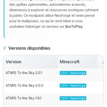
des quêtes optionnelles, automatismes avancés,
dimensions à explorer et ressources exotiques rythment
la partie. Ce modpack utilise NeoForge et reste pensé
pour le multijoueur, ce qui le rend idéal si vous
souhaitez héberger un serveur sur
BoxToPlay
.
Versions disponibles
Version
Minecraft
Ac
ATM10 To the Sky-2.0.1
1.21.1 - NeoForge
ATM10 To the Sky-2.0.0
1.21.1 - NeoForge
ATM10 To the Sky-1.9.1
1.21.1 - NeoForge