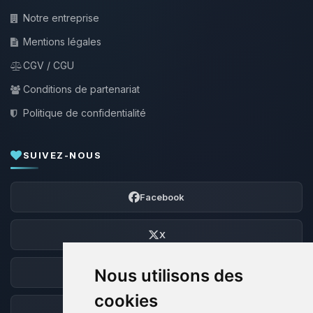
Notre entreprise
Mentions légales
CGV / CGU
Conditions de partenariat
Politique de confidentialité
SUIVEZ-NOUS
Facebook
X
Nous utilisons des
Discord
cookies
Forum