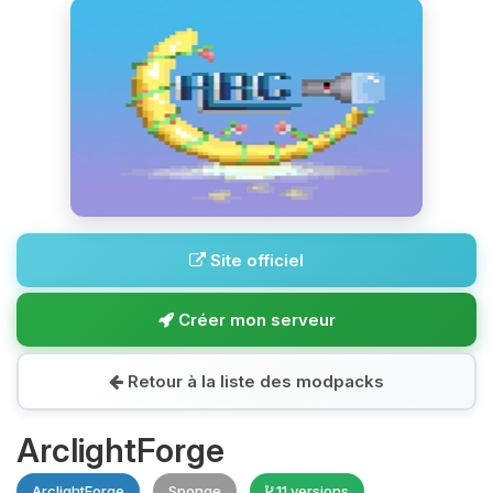
Site officiel
Créer mon serveur
Retour à la liste des modpacks
ArclightForge
ArclightForge
Sponge
11 versions