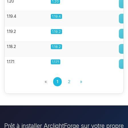
1.20
1.20
1.19.4
1.19.4
1.19.2
1.19.2
1.18.2
1.18.2
1.17.1
1.17.1
«
1
2
»
Prêt à installer ArclightForge sur votre propre