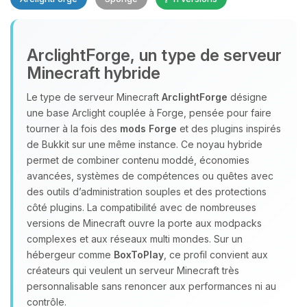
ArclightForge, un type de serveur
Minecraft hybride
Le type de serveur Minecraft
ArclightForge
désigne
une base Arclight couplée à Forge, pensée pour faire
Youpi, enfin quelqu’un pour me
tourner à la fois des
mods Forge
et des plugins inspirés
parler ! Moi c’est Choupy, ton petit
de Bukkit sur une même instance. Ce noyau hybride
assistant BoxToPlay. Dis-moi ce dont
permet de combiner contenu moddé, économies
tu as besoin et je vais remuer mes
avancées, systèmes de compétences ou quêtes avec
petits circuits pour t’aider.
des outils d’administration souples et des protections
07/08/2026 à 14:53
côté plugins. La compatibilité avec de nombreuses
versions de Minecraft ouvre la porte aux modpacks
complexes et aux réseaux multi mondes. Sur un
hébergeur comme
BoxToPlay
, ce profil convient aux
créateurs qui veulent un serveur Minecraft très
personnalisable sans renoncer aux performances ni au
contrôle.