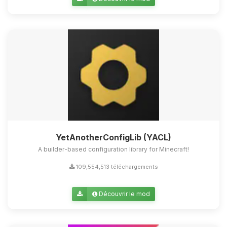
Youpi, enfin quelqu’un pour me
parler ! Moi c’est Choupy, ton petit
assistant BoxToPlay. Dis-moi ce dont
tu as besoin et je vais remuer mes
petits circuits pour t’aider.
07/08/2026 à 07:10
YetAnotherConfigLib (YACL)
A builder-based configuration library for Minecraft!
109,554,513 téléchargements
Découvrir le mod