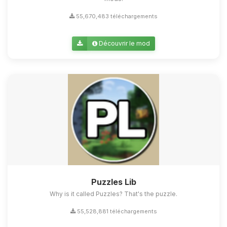
55,670,483 téléchargements
Découvrir le mod
Puzzles Lib
Why is it called Puzzles? That's the puzzle.
55,528,881 téléchargements