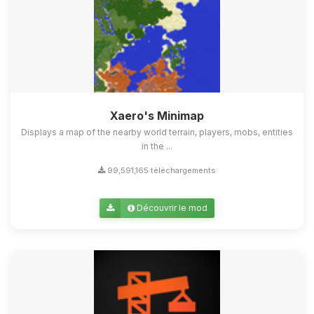
Xaero's Minimap
Displays a map of the nearby world terrain, players, mobs, entities
in the ...
99,591,165 téléchargements
Découvrir le mod