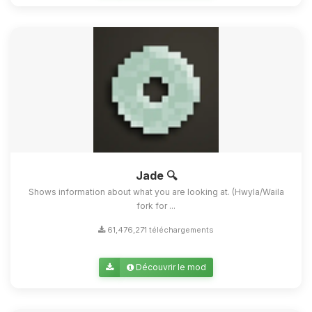
Jade 🔍
Shows information about what you are looking at. (Hwyla/Waila
fork for ...
61,476,271 téléchargements
Découvrir le mod