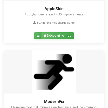
AppleSkin
Food/hunger-related HUD improvements
80,415,855 téléchargements
Découvrir le mod
ModernFix
All-in-one mod that improves performance, reduces memory