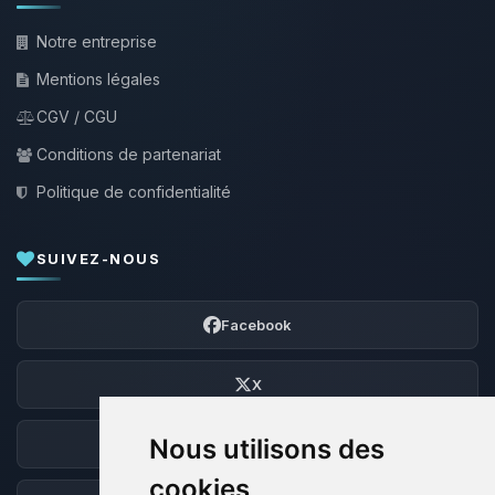
Notre entreprise
Mentions légales
CGV / CGU
Conditions de partenariat
Politique de confidentialité
SUIVEZ-NOUS
Facebook
X
Nous utilisons des
Discord
cookies