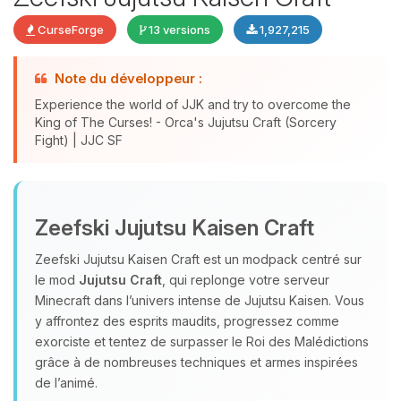
CurseForge
13 versions
1,927,215
Note du développeur :
Experience the world of JJK and try to overcome the
King of The Curses! - Orca's Jujutsu Craft (Sorcery
Fight) | JJC SF
Youpi, enfin quelqu’un pour me
parler ! Moi c’est Choupy, ton petit
Zeefski Jujutsu Kaisen Craft
assistant BoxToPlay. Dis-moi ce dont
tu as besoin et je vais remuer mes
Zeefski Jujutsu Kaisen Craft est un modpack centré sur
petits circuits pour t’aider.
le mod
Jujutsu Craft
, qui replonge votre serveur
06/08/2026 à 23:11
Minecraft dans l’univers intense de Jujutsu Kaisen. Vous
y affrontez des esprits maudits, progressez comme
exorciste et tentez de surpasser le Roi des Malédictions
grâce à de nombreuses techniques et armes inspirées
de l’animé.