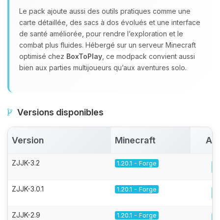
Le pack ajoute aussi des outils pratiques comme une
carte détaillée, des sacs à dos évolués et une interface
de santé améliorée, pour rendre l’exploration et le
combat plus fluides. Hébergé sur un serveur Minecraft
optimisé chez
BoxToPlay
, ce modpack convient aussi
bien aux parties multijoueurs qu’aux aventures solo.
Versions disponibles
Version
Minecraft
Act
ZJJK-3.2
1.20.1 - Forge
ZJJK-3.0.1
1.20.1 - Forge
ZJJK-2.9
1.20.1 - Forge