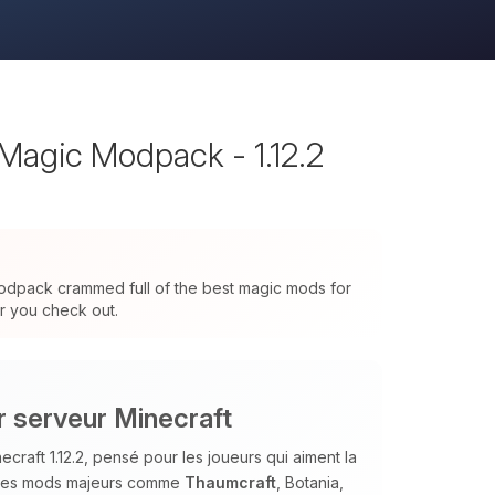
Magic Modpack - 1.12.2
modpack crammed full of the best magic mods for
or you check out.
ur serveur Minecraft
aft 1.12.2, pensé pour les joueurs qui aiment la
t des mods majeurs comme
Thaumcraft
, Botania,