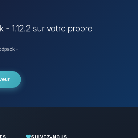
- 1.12.2 sur votre propre
odpack -
veur
ES
SUIVEZ-NOUS