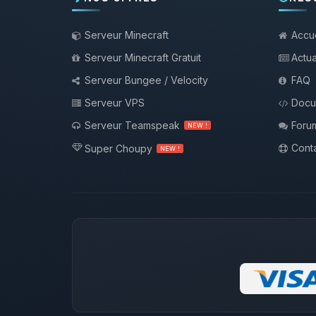
Serveur Minecraft
Accue
Serveur Minecraft Gratuit
Actua
Serveur Bungee / Velocity
FAQ
Serveur VPS
Docu
Serveur Teamspeak
Foru
NEW !
Conta
Super Choupy
NEW !