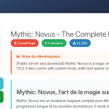
Mythic: Novus - The Complete 
CurseForge
2 versions
22,290
Note du développeur :
[Public server and download] Mythic: Novus is a magic 
1.12.2. It also comes with custom mods, edits and quests f
Mythic: Novus, l’art de la magie s
Mythic: Novus est un modpack magique complet pour Minecr
progression longue et les mondes enchanteurs. Il réuni