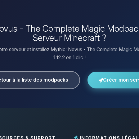
 Novus - The Complete Magic Modpack 
Serveur Minecraft ?
otre serveur et installez Mythic: Novus - The Complete Magic M
1.12.2 en 1 clic !
tour à la liste des modpacks
Créer mon ser
SOURCES & SUPPORT
INFORMATIONS LÉGAL