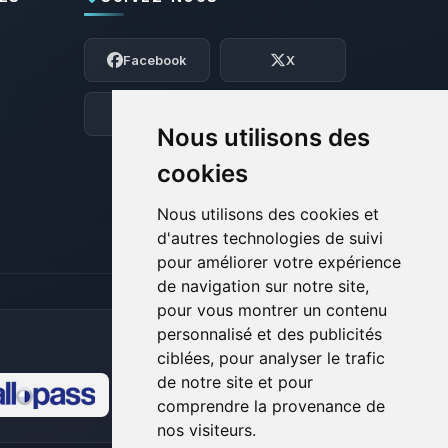
Youpi, enfin quelqu’un pour me parler !
Moi c’est Choupy, ton petit assistant
Facebook
X
BoxToPlay. Dis-moi ce dont tu as besoin
et je vais remuer mes petits circuits
pour t’aider.
Discord
Forum
Nous utilisons des
06/08/2026 à 20:53
cookies
Nous utilisons des cookies et
d'autres technologies de suivi
pour améliorer votre expérience
de navigation sur notre site,
pour vous montrer un contenu
personnalisé et des publicités
ciblées, pour analyser le trafic
de notre site et pour
comprendre la provenance de
🍪
nos visiteurs.