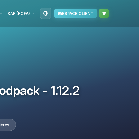
XAF (FCFA)
ESPACE CLIENT
dpack - 1.12.2
ières