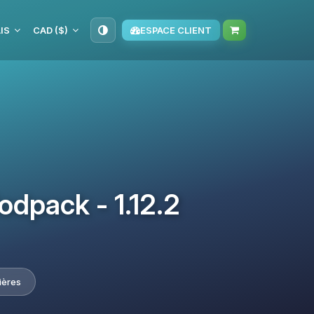
IS
CAD ($)
ESPACE CLIENT
dpack - 1.12.2
ières