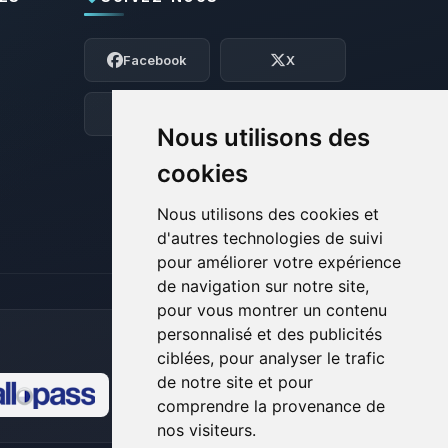
Youpi, enfin quelqu’un pour me parler !
Moi c’est Choupy, ton petit assistant
Facebook
X
BoxToPlay. Dis-moi ce dont tu as besoin
et je vais remuer mes petits circuits
pour t’aider.
Discord
Forum
Nous utilisons des
08/08/2026 à 11:30
cookies
Nous utilisons des cookies et
d'autres technologies de suivi
pour améliorer votre expérience
de navigation sur notre site,
pour vous montrer un contenu
personnalisé et des publicités
ciblées, pour analyser le trafic
de notre site et pour
comprendre la provenance de
🍪
nos visiteurs.