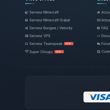
Serveur Minecraft
Accue
Serveur Minecraft Gratuit
Actua
Serveur Bungee / Velocity
FAQ
Serveur VPS
Docu
Serveur Teamspeak
Foru
NEW !
Conta
Super Choupy
NEW !