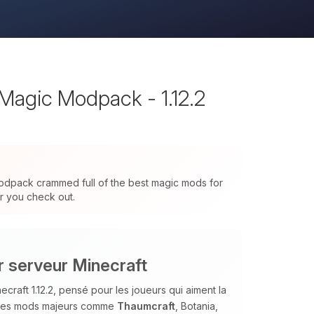
Magic Modpack - 1.12.2
modpack crammed full of the best magic mods for
or you check out.
ur serveur Minecraft
aft 1.12.2, pensé pour les joueurs qui aiment la
t des mods majeurs comme
Thaumcraft
, Botania,