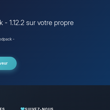
- 1.12.2 sur votre propre
odpack -
veur
ES
SUIVEZ-NOUS