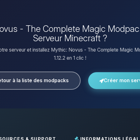
 Novus - The Complete Magic Modpack 
Serveur Minecraft ?
otre serveur et installez Mythic: Novus - The Complete Magic M
1.12.2 en 1 clic !
tour à la liste des modpacks
Créer mon ser
SOURCES & SUPPORT
INFORMATIONS LÉGAL