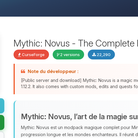
Mythic: Novus - The Complete 
CurseForge
2 versions
22,290
Note du développeur :
[Public server and download] Mythic: Novus is a magic 
1.12.2. It also comes with custom mods, edits and quests f
Mythic: Novus, l’art de la magie s
Mythic: Novus est un modpack magique complet pour Minecr
progression longue et les mondes enchanteurs. Il réuni