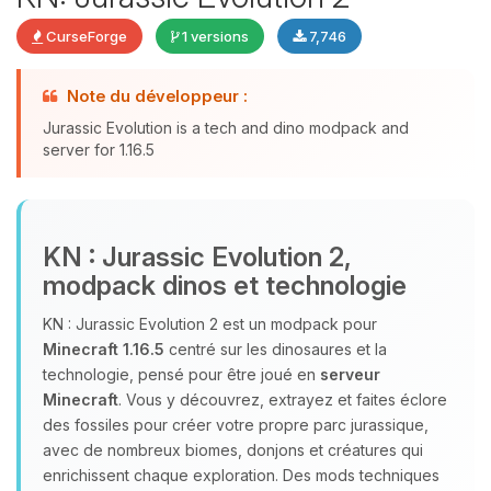
CurseForge
1 versions
7,746
Youpi, enfin quelqu’un pour me
Note du développeur :
parler ! Moi c’est Choupy, ton petit
Jurassic Evolution is a tech and dino modpack and
assistant BoxToPlay. Dis-moi ce dont
server for 1.16.5
tu as besoin et je vais remuer mes
petits circuits pour t’aider.
06/08/2026 à 13:39
KN : Jurassic Evolution 2,
modpack dinos et technologie
KN : Jurassic Evolution 2 est un modpack pour
Minecraft 1.16.5
centré sur les dinosaures et la
technologie, pensé pour être joué en
serveur
Minecraft
. Vous y découvrez, extrayez et faites éclore
des fossiles pour créer votre propre parc jurassique,
avec de nombreux biomes, donjons et créatures qui
enrichissent chaque exploration. Des mods techniques