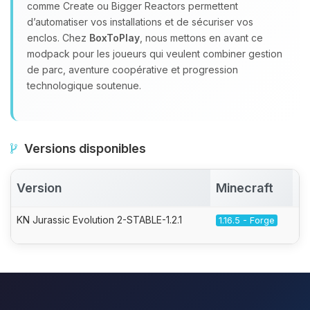
comme Create ou Bigger Reactors permettent
d’automatiser vos installations et de sécuriser vos
enclos. Chez
BoxToPlay
, nous mettons en avant ce
modpack pour les joueurs qui veulent combiner gestion
de parc, aventure coopérative et progression
technologique soutenue.
Versions disponibles
Version
Minecraft
A
KN Jurassic Evolution 2-STABLE-1.2.1
1.16.5 - Forge