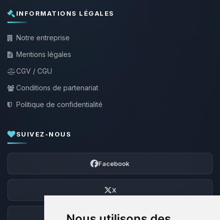
INFORMATIONS LÉGALES
Notre entreprise
Mentions légales
CGV / CGU
Conditions de partenariat
Politique de confidentialité
SUIVEZ-NOUS
Facebook
X
Nous utilisons des
Discord