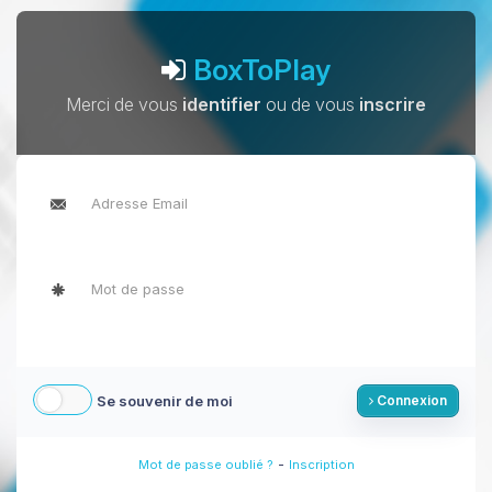
BoxToPlay
Merci de vous
identifier
ou de vous
inscrire
Se souvenir de moi
Connexion
-
Mot de passe oublié ?
Inscription