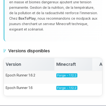
en masse et biomes dangereux ajoutent une tension
permanente. Gestion de la nutrition, de la température,
de la pollution et de la radioactivité renforce l’immersion.
Chez
BoxToPlay
, nous recommandons ce modpack aux
joueurs cherchant un serveur Minecraft technique,
exigeant et scénarisé.
Versions disponibles
Version
Minecraft
Ac
Epoch Runner 1.6.2
Forge - 1.12.2
Epoch Runner 1.6
Forge - 1.12.2