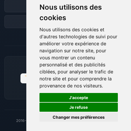
Nous utilisons des
Discord
cookies
Forum
Nous utilisons des cookies et
d'autres technologies de suivi pour
améliorer votre expérience de
navigation sur notre site, pour
vous montrer un contenu
personnalisé et des publicités
MOYENS DE PAIEMENT ACCEPTÉS
ciblées, pour analyser le trafic de
notre site et pour comprendre la
provenance de nos visiteurs.
🍪
J'accepte
Je refuse
Changer mes préférences
2016-26
© BoxToPlay - ByteLogic tous droits réservés