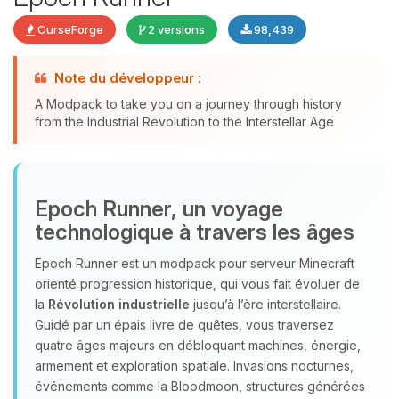
CurseForge
2 versions
98,439
Youpi, enfin quelqu’un pour me
Note du développeur :
parler ! Moi c’est Choupy, ton petit
A Modpack to take you on a journey through history
assistant BoxToPlay. Dis-moi ce dont
from the Industrial Revolution to the Interstellar Age
tu as besoin et je vais remuer mes
petits circuits pour t’aider.
06/08/2026 à 20:53
Epoch Runner, un voyage
technologique à travers les âges
Epoch Runner est un modpack pour serveur Minecraft
orienté progression historique, qui vous fait évoluer de
la
Révolution industrielle
jusqu’à l’ère interstellaire.
Guidé par un épais livre de quêtes, vous traversez
quatre âges majeurs en débloquant machines, énergie,
armement et exploration spatiale. Invasions nocturnes,
événements comme la Bloodmoon, structures générées