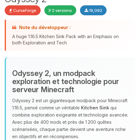
CurseForge
2 versions
19,092
Note du développeur :
Youpi, enfin quelqu’un pour me
A huge 1.16.5 Kitchen Sink Pack with an Emphasis on
parler ! Moi c’est Choupy, ton petit
both Exploration and Tech
assistant BoxToPlay. Dis-moi ce dont
tu as besoin et je vais remuer mes
petits circuits pour t’aider.
06/08/2026 à 03:36
Odyssey 2, un modpack
exploration et technologie pour
serveur Minecraft
Odyssey 2 est un gigantesque modpack pour Minecraft
1.16.5, pensé comme un véritable
Kitchen Sink
qui
combine exploration exigeante et technologie avancée.
Avec plus de 400 mods et près de 1 200 quêtes
scénarisées, chaque partie devient une aventure riche
en objectifs et en récompenses.