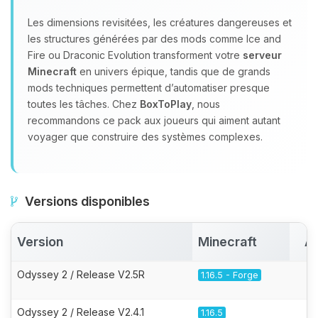
Les dimensions revisitées, les créatures dangereuses et
les structures générées par des mods comme Ice and
Fire ou Draconic Evolution transforment votre
serveur
Minecraft
en univers épique, tandis que de grands
mods techniques permettent d’automatiser presque
toutes les tâches. Chez
BoxToPlay
, nous
recommandons ce pack aux joueurs qui aiment autant
voyager que construire des systèmes complexes.
Versions disponibles
Version
Minecraft
Ac
Odyssey 2 / Release V2.5R
1.16.5 - Forge
Odyssey 2 / Release V2.4.1
1.16.5