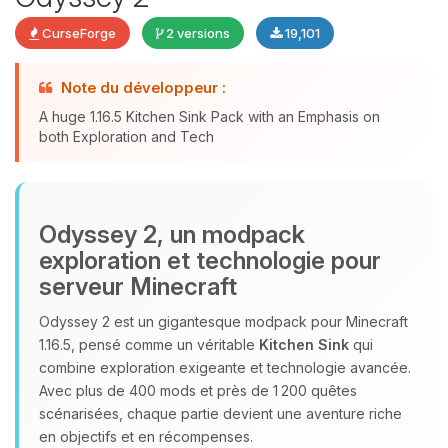
CurseForge
2 versions
19,101
Note du développeur :
Youpi, enfin quelqu’un pour me
A huge 1.16.5 Kitchen Sink Pack with an Emphasis on
parler ! Moi c’est Choupy, ton petit
both Exploration and Tech
assistant BoxToPlay. Dis-moi ce dont
tu as besoin et je vais remuer mes
petits circuits pour t’aider.
09/08/2026 à 07:46
Odyssey 2, un modpack
exploration et technologie pour
serveur Minecraft
Odyssey 2 est un gigantesque modpack pour Minecraft
1.16.5, pensé comme un véritable
Kitchen Sink
qui
combine exploration exigeante et technologie avancée.
Avec plus de 400 mods et près de 1 200 quêtes
scénarisées, chaque partie devient une aventure riche
en objectifs et en récompenses.