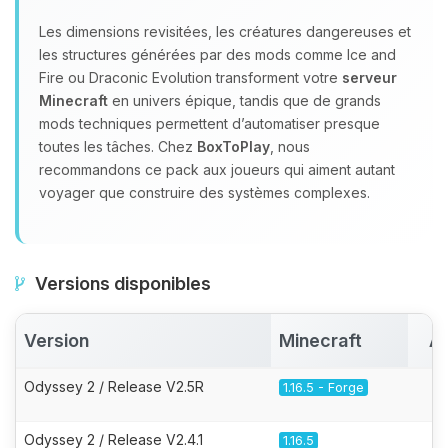
Les dimensions revisitées, les créatures dangereuses et
les structures générées par des mods comme Ice and
Fire ou Draconic Evolution transforment votre
serveur
Minecraft
en univers épique, tandis que de grands
mods techniques permettent d’automatiser presque
toutes les tâches. Chez
BoxToPlay
, nous
recommandons ce pack aux joueurs qui aiment autant
voyager que construire des systèmes complexes.
Versions disponibles
Version
Minecraft
Ac
Odyssey 2 / Release V2.5R
1.16.5 - Forge
Odyssey 2 / Release V2.4.1
1.16.5