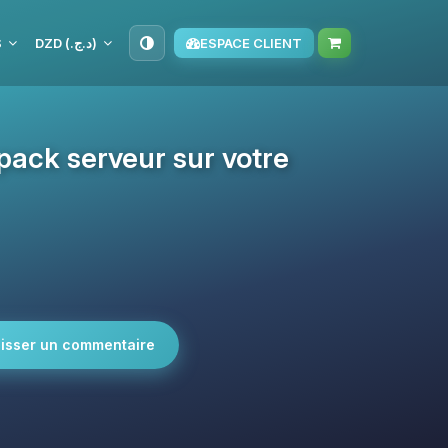
S
DZD (د.ج.‏)
ESPACE CLIENT
 pack serveur sur votre
isser un commentaire