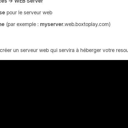
ices → WEB Server
se
pour le serveur web
ne
(par exemple :
myserver
.web.boxtoplay.com)
 créer un serveur web qui servira à héberger votre reso