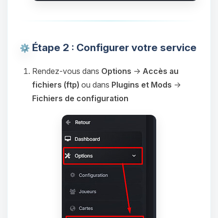
Étape 2 : Configurer votre service
Rendez-vous dans
Options
→
Accès au
fichiers (ftp)
ou dans
Plugins et Mods
→
Fichiers de configuration
Youpi, enfin quelqu’un pour me
parler ! Moi c’est Choupy, ton petit
assistant BoxToPlay. Dis-moi ce dont
tu as besoin et je vais remuer mes
petits circuits pour t’aider.
06/08/2026 à 18:25