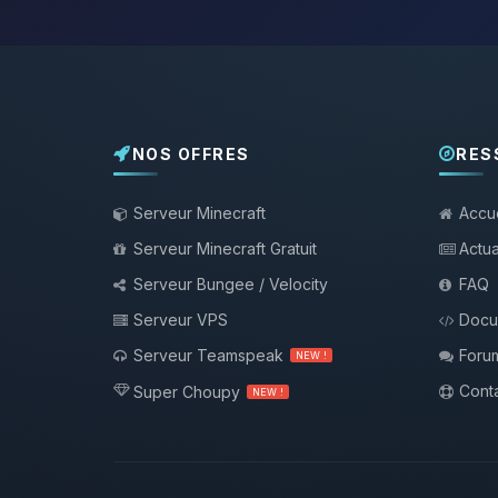
NOS OFFRES
RES
Serveur Minecraft
Accue
Serveur Minecraft Gratuit
Actua
Serveur Bungee / Velocity
FAQ
Serveur VPS
Docu
Serveur Teamspeak
Foru
NEW !
Conta
Super Choupy
NEW !