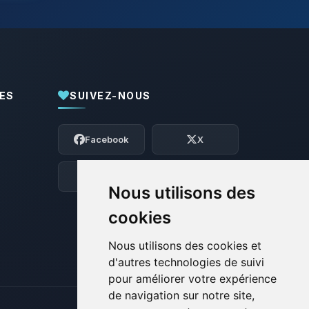
ES
SUIVEZ-NOUS
Youpi, enfin quelqu’un pour me parler !
Moi c’est Choupy, ton petit assistant
Facebook
X
BoxToPlay. Dis-moi ce dont tu as besoin
et je vais remuer mes petits circuits
pour t’aider.
Discord
Forum
Nous utilisons des
08/08/2026 à 05:33
cookies
Nous utilisons des cookies et
d'autres technologies de suivi
pour améliorer votre expérience
de navigation sur notre site,