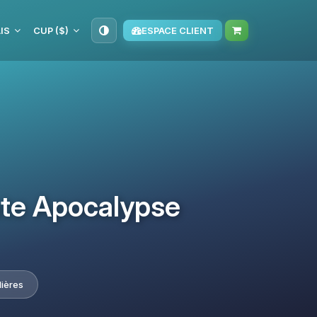
IS
CUP ($)
ESPACE CLIENT
ate Apocalypse
lières