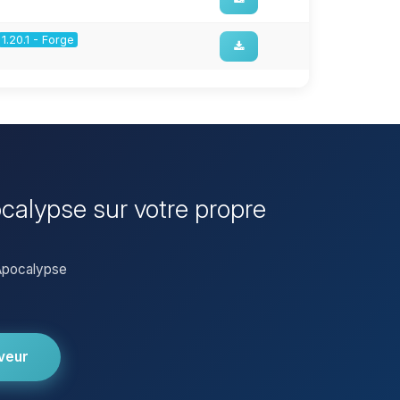
1.20.1 - Forge
ocalypse sur votre propre
 Apocalypse
veur