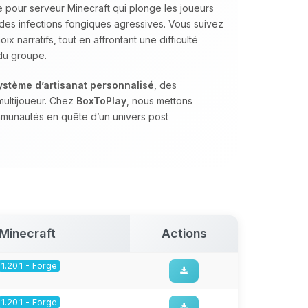
 pour serveur Minecraft qui plonge les joueurs
des infections fongiques agressives. Vous suivez
x narratifs, tout en affrontant une difficulté
 du groupe.
ystème d’artisanat personnalisé
, des
multijoueur. Chez
BoxToPlay
, nous mettons
mmunautés en quête d’un univers post
Minecraft
Actions
1.20.1 - Forge
1.20.1 - Forge