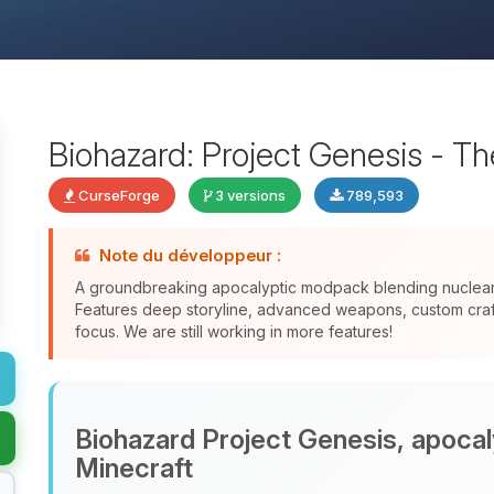
Biohazard: Project Genesis - T
CurseForge
3 versions
789,593
Note du développeur :
A groundbreaking apocalyptic modpack blending nuclear f
Features deep storyline, advanced weapons, custom crafti
focus. We are still working in more features!
Biohazard Project Genesis, apocal
Minecraft