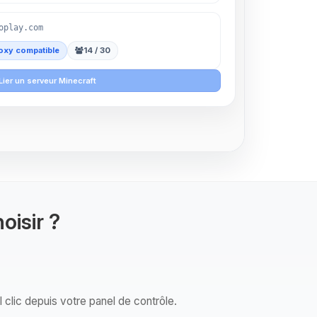
oplay.com
oxy compatible
14 / 30
Lier un serveur Minecraft
oisir ?
 clic depuis votre panel de contrôle.