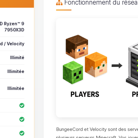
Fonctionnement du résea
D Ryzen™ 9
7950X3D
 / Velocity
Illimité
Illimitée
Illimitée
BungeeCord et Velocity sont des serve
plusieurs serveurs Minecraft. Vos joue