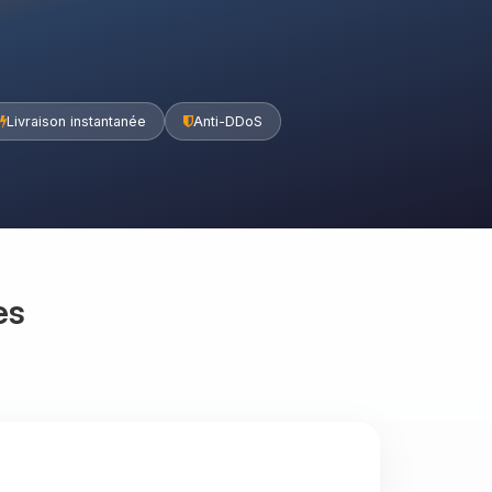
Livraison instantanée
Anti-DDoS
es