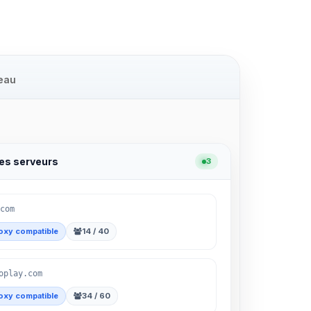
eau
les serveurs
3
com
oxy compatible
14 / 40
oplay.com
oxy compatible
34 / 60