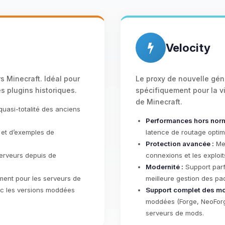
Velocity
rs Minecraft. Idéal pour
Le proxy de nouvelle gén
s plugins historiques.
spécifiquement pour la vi
de Minecraft.
uasi-totalité des anciens
Performances hors norm
s et d’exemples de
latence de routage optim
Protection avancée :
Mei
 serveurs depuis de
connexions et les exploit
Modernité :
Support parfa
ent pour les serveurs de
meilleure gestion des pa
vec les versions moddées
Support complet des mo
moddées (Forge, NeoForge
serveurs de mods.