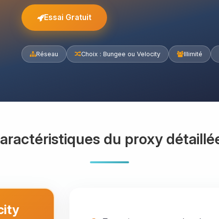
Essai Gratuit
Réseau
Choix : Bungee ou Velocity
Illimité
aractéristiques du proxy détaillé
city