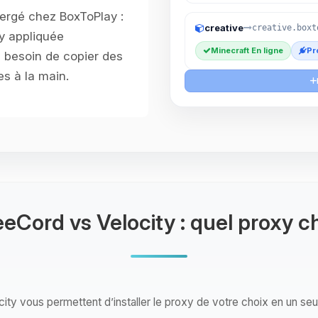
ergé chez BoxToPlay :
creative
creative.boxt
xy appliquée
Minecraft En ligne
Pr
 besoin de copier des
es à la main.
Cord vs Velocity : quel proxy ch
ty vous permettent d’installer le proxy de votre choix en un seul