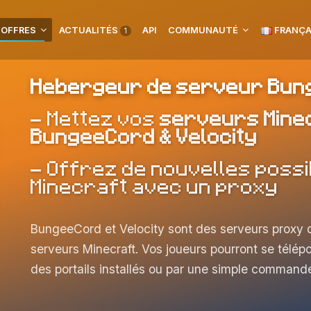
 OFFRES
ACTUALITÉS
API
COMMUNAUTÉ
FRANÇA
1
Hebergeur de serveur Bung
- Mettez vos
serveurs Mine
BungeeCord & Velocity
- Offrez de nouvelles possi
Minecraft avec un proxy
BungeeCord et Velocity sont des serveurs proxy qu
serveurs Minecraft. Vos joueurs pourront se télépor
des portails installés ou par une simple command