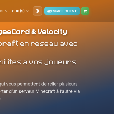
IS
CUP ($)
ESPACE CLIENT
eeCord & Velocity
craft
en reseau avec
bilites a vos joueurs
i vous permettent de relier plusieurs
ter d’un serveur Minecraft à l’autre via
e.