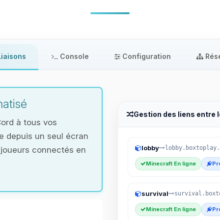
iaisons
Console
Configuration
Rés
atisé
Gestion des liens entre 
Cord à tous vos
le depuis un seul écran
lobby
lobby.boxtoplay.
et joueurs connectés en
Minecraft En ligne
Pr
survival
survival.boxt
Minecraft En ligne
Pr