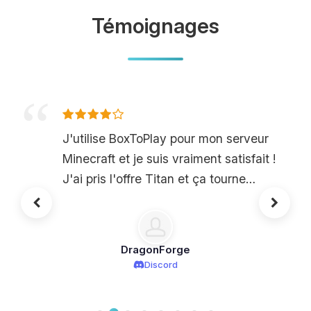
Témoignages
J'utilise BoxToPlay pour mon serveur
Minecraft et je suis vraiment satisfait !
J'ai pris l'offre Titan et ça tourne
super bien. Même quand on est
plusieurs à jouer avec plein de mods,
il n'y a pas de lag. L'interface est
DragonForge
simple à utiliser, ce qui m'a permis de
Discord
tout configurer sans trop de prise de
tête. J'ai aussi eu besoin d'aide une