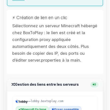
parler ! Moi c’est Choupy, ton petit
assistant BoxToPlay. Dis-moi ce dont
tu as besoin et je vais remuer mes
petits circuits pour t’aider.
⚡ Création de lien en un clic
06/08/2026 à 18:28
Sélectionnez un serveur Minecraft hébergé
chez BoxToPlay : le lien est créé et la
configuration proxy appliquée
automatiquement des deux côtés. Plus
besoin de copier des IP, des ports ou
d’éditer server.properties à la main.
Gestion des liens entre les serveurs
3
lobby
lobby.boxtoplay.com
Minecraft En ligne
Proxy compatible