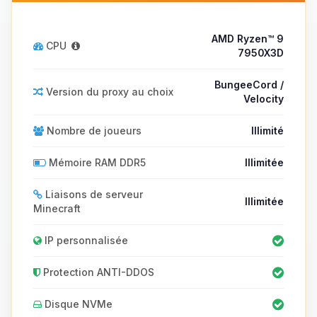
AMD Ryzen™ 9
CPU
7950X3D
BungeeCord /
Version du proxy au choix
Velocity
Nombre de joueurs
Illimité
Mémoire RAM DDR5
Illimitée
Liaisons de serveur
Illimitée
Minecraft
IP personnalisée
Protection ANTI-DDOS
Disque NVMe