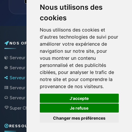
Nous utilisons des
cookies
Nous utilisons des cookies et
d'autres technologies de suivi pour
NOS OFFRES
améliorer votre expérience de
navigation sur notre site, pour
Serveur Minecraft
vous montrer un contenu
personnalisé et des publicités
Serveur Minecraft Gratuit
ciblées, pour analyser le trafic de
Serveur Bungee / Velocity
notre site et pour comprendre la
provenance de nos visiteurs.
Serveur VPS
🍪
Serveur Teamspeak
J'accepte
NEW !
Super Choupy
Je refuse
NEW !
Changer mes préférences
RESSOURCES & SUPPORT