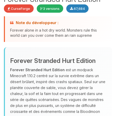
CurseForge
3 versions
67,684
Note du développeur :
Youpi, enfin quelqu’un pour me
Forever alone in a hot dry world. Monsters rule this
parler ! Moi c’est Choupy, ton petit
world can you over come them an rain supreme
assistant BoxToPlay. Dis-moi ce dont
tu as besoin et je vais remuer mes
petits circuits pour t’aider.
09/08/2026 à 13:27
Forever Stranded Hurt Edition
Forever Stranded Hurt Edition
est un modpack
Minecraft 1.10.2 centré sur la survie extrême dans un
désert brûlant, inspiré des crashs spatiaux. Seul sur une
planète couverte de sable, vous devez gérer la
chaleur, la soif et la faim tout en progressant dans une
série de quêtes scénarisées. Des vagues de monstres
de plus en plus puissants, un système de difficulté
croissante et des événements comme la Bloodmoon