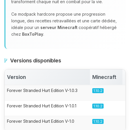
transforment chaque nuit en combat pour la vie.
Ce modpack hardcore propose une progression
longue, des recettes retravaillées et une carte dédiée,
idéale pour un
serveur Minecraft
coopératif hébergé
chez
BoxToPlay
.
Versions disponibles
Version
Minecraft
A
Forever Stranded Hurt Edition V-1.0.3
1.10.2
Forever Stranded Hurt Edition V-1.0.1
1.10.2
Forever Stranded Hurt Edition V-1.0
1.10.2