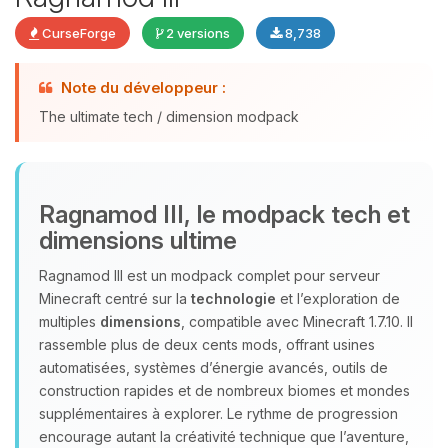
CurseForge
2 versions
8,738
Youpi, enfin quelqu’un pour me
Note du développeur :
parler ! Moi c’est Choupy, ton petit
The ultimate tech / dimension modpack
assistant BoxToPlay. Dis-moi ce dont
tu as besoin et je vais remuer mes
petits circuits pour t’aider.
07/08/2026 à 19:51
Ragnamod III, le modpack tech et
dimensions ultime
Ragnamod III est un modpack complet pour serveur
Minecraft centré sur la
technologie
et l’exploration de
multiples
dimensions
, compatible avec Minecraft 1.7.10. Il
rassemble plus de deux cents mods, offrant usines
automatisées, systèmes d’énergie avancés, outils de
construction rapides et de nombreux biomes et mondes
supplémentaires à explorer. Le rythme de progression
encourage autant la créativité technique que l’aventure,