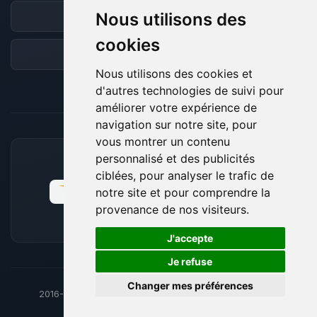
Nous utilisons des
Discord
cookies
Forum
Nous utilisons des cookies et
d'autres technologies de suivi pour
améliorer votre expérience de
navigation sur notre site, pour
vous montrer un contenu
personnalisé et des publicités
MOYENS DE PAIEMENT ACCEPTÉS
ciblées, pour analyser le trafic de
notre site et pour comprendre la
provenance de nos visiteurs.
🍪
J'accepte
Je refuse
Changer mes préférences
2016-26
© BoxToPlay - ByteLogic tous droits réservés