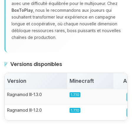
avec une difficulté équilibrée pour le multijoueur. Chez
BoxToPlay
, nous le recommandons aux joueurs qui
souhaitent transformer leur expérience en campagne
longue et coopérative, où chaque nouvelle dimension
débloque ressources rares, boss puissants et nouvelles
chaînes de production.
Versions disponibles
Version
Minecraft
Act
Ragnamod III-1.3.0
1.7.10
Ragnamod III-1.2.0
1.7.10