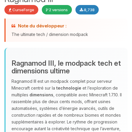
CurseForge
2 versions
8,738
Youpi, enfin quelqu’un pour me
Note du développeur :
parler ! Moi c’est Choupy, ton petit
The ultimate tech / dimension modpack
assistant BoxToPlay. Dis-moi ce dont
tu as besoin et je vais remuer mes
petits circuits pour t’aider.
06/08/2026 à 03:36
Ragnamod III, le modpack tech et
dimensions ultime
Ragnamod III est un modpack complet pour serveur
Minecraft centré sur la
technologie
et l’exploration de
multiples
dimensions
, compatible avec Minecraft 1.7.10. Il
rassemble plus de deux cents mods, offrant usines
automatisées, systèmes d’énergie avancés, outils de
construction rapides et de nombreux biomes et mondes
supplémentaires à explorer. Le rythme de progression
encourage autant la créativité technique que l’aventure,