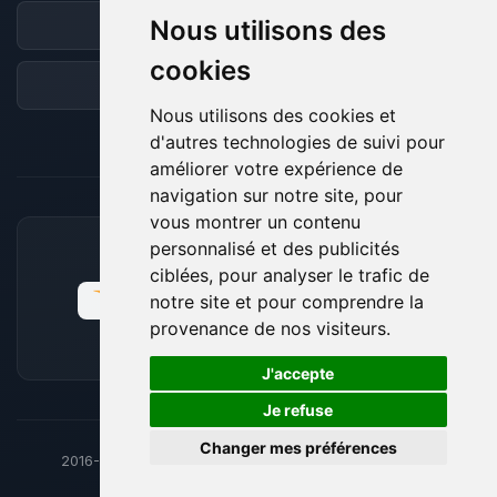
Nous utilisons des
Discord
cookies
Forum
Nous utilisons des cookies et
d'autres technologies de suivi pour
améliorer votre expérience de
navigation sur notre site, pour
vous montrer un contenu
personnalisé et des publicités
MOYENS DE PAIEMENT ACCEPTÉS
ciblées, pour analyser le trafic de
notre site et pour comprendre la
provenance de nos visiteurs.
🍪
J'accepte
Je refuse
Changer mes préférences
2016-26
© BoxToPlay - ByteLogic tous droits réservés