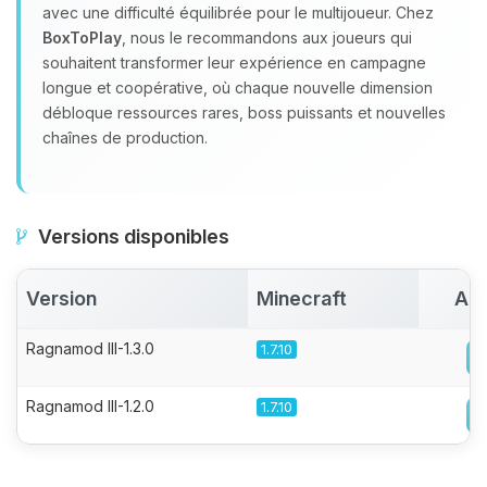
avec une difficulté équilibrée pour le multijoueur. Chez
BoxToPlay
, nous le recommandons aux joueurs qui
souhaitent transformer leur expérience en campagne
longue et coopérative, où chaque nouvelle dimension
débloque ressources rares, boss puissants et nouvelles
chaînes de production.
Versions disponibles
Version
Minecraft
Act
Ragnamod III-1.3.0
1.7.10
Ragnamod III-1.2.0
1.7.10