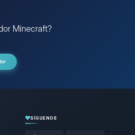
idor Minecraft?
dor
SÍGUENOS
Yupi, por fin alguien con quien hablar!
Soy Choupy, tu pequeno asistente de