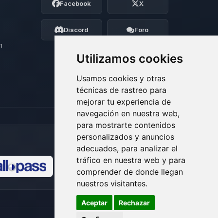
Facebook
X
BoxToPlay. Cuentame que necesitas y
moveré mis pequenos circuitos para
ayudarte.
Discord
Foro
06/08/2026 07:26
n
Utilizamos cookies
Usamos cookies y otras
técnicas de rastreo para
mejorar tu experiencia de
navegación en nuestra web,
para mostrarte contenidos
personalizados y anuncios
adecuados, para analizar el
tráfico en nuestra web y para
comprender de donde llegan
🍪
nuestros visitantes.
Aceptar
Rechazar