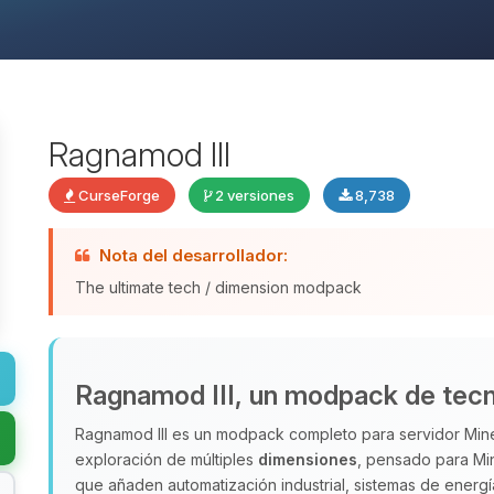
Ragnamod III
CurseForge
2 versiones
8,738
Nota del desarrollador:
The ultimate tech / dimension modpack
Ragnamod III, un modpack de tecn
Ragnamod III es un modpack completo para servidor Mine
exploración de múltiples
dimensiones
, pensado para Mi
que añaden automatización industrial, sistemas de energ