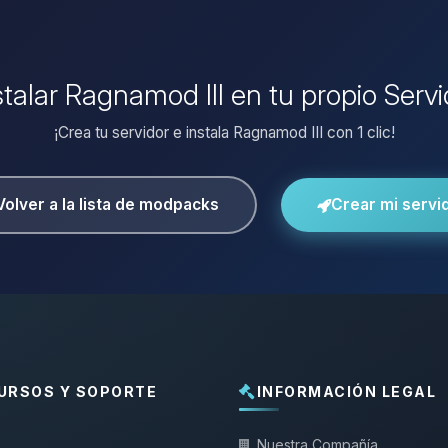
stalar Ragnamod III en tu propio Serv
¡Crea tu servidor e instala Ragnamod III con 1 clic!
Volver a la lista de modpacks
Crear mi servi
URSOS Y SOPORTE
INFORMACIÓN LEGAL
Nuestra Compañía