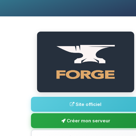
Site officiel
Créer mon serveur