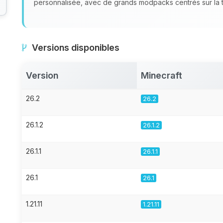
personnalisée, avec de grands modpacks centrés sur la te
Versions disponibles
Version
Minecraft
26.2
26.2
26.1.2
26.1.2
26.1.1
26.1.1
26.1
26.1
1.21.11
1.21.11