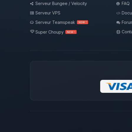
Serveur Bungee / Velocity
FAQ
Serveur VPS
Docu
Serveur Teamspeak
Foru
NEW !
Conta
Super Choupy
NEW !