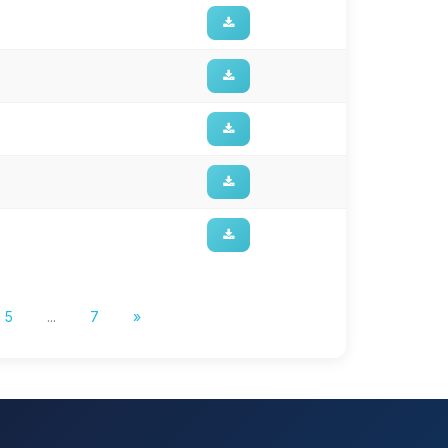
5
...
7
»