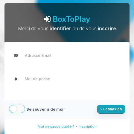
BoxToPlay
Merci de vous
identifier
ou de vous
inscrire
Se souvenir de moi
Connexion
-
Mot de passe oublié ?
Inscription