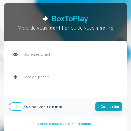
BoxToPlay
Merci de vous
identifier
ou de vous
inscrire
Se souvenir de moi
Connexion
-
Mot de passe oublié ?
Inscription