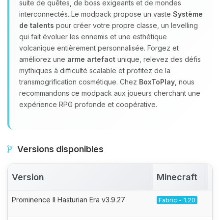
suite de quêtes, de boss exigeants et de mondes
interconnectés. Le modpack propose un vaste
Système
de talents
pour créer votre propre classe, un levelling
qui fait évoluer les ennemis et une esthétique
volcanique entièrement personnalisée. Forgez et
améliorez une
arme artefact
unique, relevez des défis
mythiques à difficulté scalable et profitez de la
transmogrification cosmétique. Chez
BoxToPlay
, nous
recommandons ce modpack aux joueurs cherchant une
expérience RPG profonde et coopérative.
Versions disponibles
Version
Minecraft
A
Prominence II Hasturian Era v3.9.27
Fabric - 1.20