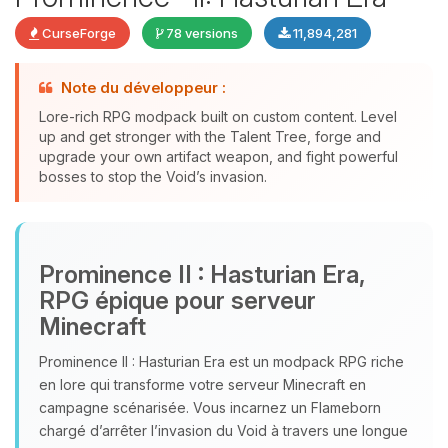
CurseForge
78 versions
11,894,281
Note du développeur :
Lore-rich RPG modpack built on custom content. Level
up and get stronger with the Talent Tree, forge and
upgrade your own artifact weapon, and fight powerful
bosses to stop the Void’s invasion.
Youpi, enfin quelqu’un pour me
parler ! Moi c’est Choupy, ton petit
Prominence II : Hasturian Era,
assistant BoxToPlay. Dis-moi ce dont
RPG épique pour serveur
tu as besoin et je vais remuer mes
Minecraft
petits circuits pour t’aider.
06/08/2026 à 21:45
Prominence II : Hasturian Era est un modpack RPG riche
en lore qui transforme votre serveur Minecraft en
campagne scénarisée. Vous incarnez un Flameborn
chargé d’arrêter l’invasion du Void à travers une longue