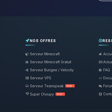
NOS OFFRES
RES
Serveur Minecraft
Accue
Serveur Minecraft Gratuit
Actua
Serveur Bungee / Velocity
FAQ
Serveur VPS
Docu
Serveur Teamspeak
Foru
NEW !
Conta
Super Choupy
NEW !