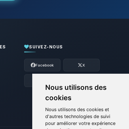
ES
SUIVEZ-NOUS
Youpi, enfin quelqu’un pour me parler !
Moi c’est Choupy, ton petit assistant
Facebook
X
BoxToPlay. Dis-moi ce dont tu as besoin
et je vais remuer mes petits circuits
pour t’aider.
Discord
Forum
Nous utilisons des
08/08/2026 à 03:04
cookies
Nous utilisons des cookies et
d'autres technologies de suivi
pour améliorer votre expérience