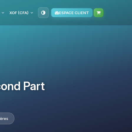
XOF (CFA)
ESPACE CLIENT
cond Part
ières