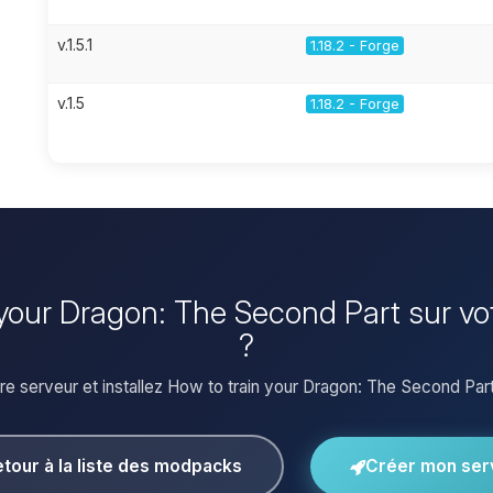
v.1.5.1
1.18.2 - Forge
v.1.5
1.18.2 - Forge
n your Dragon: The Second Part sur v
?
e serveur et installez How to train your Dragon: The Second Part 
tour à la liste des modpacks
Créer mon ser