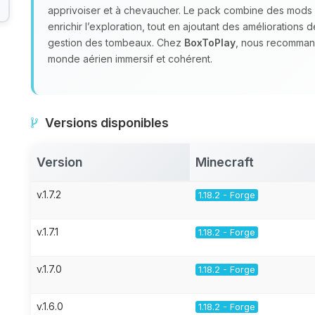
apprivoiser et à chevaucher. Le pack combine des mod
enrichir l’exploration, tout en ajoutant des améliorations 
gestion des tombeaux. Chez
BoxToPlay
, nous recomman
monde aérien immersif et cohérent.
Versions disponibles
Version
Minecraft
v.1.7.2
1.18.2 - Forge
v.1.7.1
1.18.2 - Forge
v.1.7.0
1.18.2 - Forge
v.1.6.0
1.18.2 - Forge