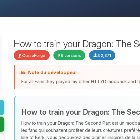
How to train your Dragon: The 
CurseForge
6 versions
92,371
Note du développeur :
For all Fans they played my other HTTYD modpack and for a
How to train your Dragon: The Se
How to train your Dragon: The Second Part est un modpa
les fans qui souhaitent profiter de leurs créatures préfér
Isle of Berk, vous découvrez des biomes inspirés de la