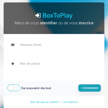
BoxToPlay
Merci de vous
identifier
ou de vous
inscrire
Se souvenir de moi
Connexion
-
Mot de passe oublié ?
Inscription