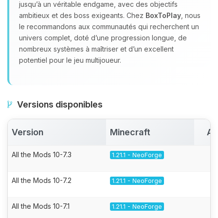
jusqu’à un véritable endgame, avec des objectifs
ambitieux et des boss exigeants. Chez
BoxToPlay
, nous
le recommandons aux communautés qui recherchent un
univers complet, doté d’une progression longue, de
nombreux systèmes à maîtriser et d’un excellent
potentiel pour le jeu multijoueur.
Versions disponibles
Version
Minecraft
Ac
All the Mods 10-7.3
1.21.1 - NeoForge
All the Mods 10-7.2
1.21.1 - NeoForge
All the Mods 10-7.1
1.21.1 - NeoForge