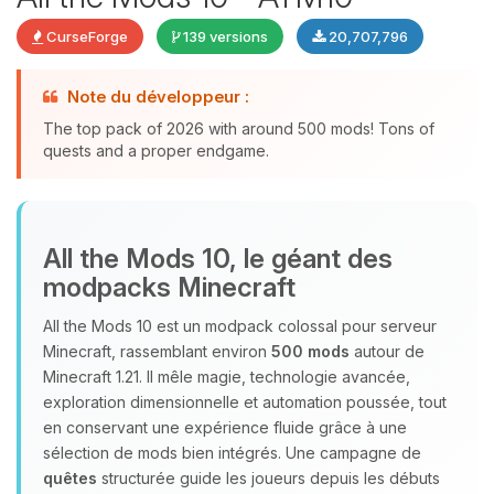
CurseForge
139 versions
20,707,796
Note du développeur :
The top pack of 2026 with around 500 mods! Tons of
quests and a proper endgame.
Youpi, enfin quelqu’un pour me
All the Mods 10, le géant des
parler ! Moi c’est Choupy, ton petit
modpacks Minecraft
assistant BoxToPlay. Dis-moi ce dont
tu as besoin et je vais remuer mes
All the Mods 10 est un modpack colossal pour serveur
petits circuits pour t’aider.
Minecraft, rassemblant environ
500 mods
autour de
07/08/2026 à 23:43
Minecraft 1.21. Il mêle magie, technologie avancée,
exploration dimensionnelle et automation poussée, tout
en conservant une expérience fluide grâce à une
sélection de mods bien intégrés. Une campagne de
quêtes
structurée guide les joueurs depuis les débuts