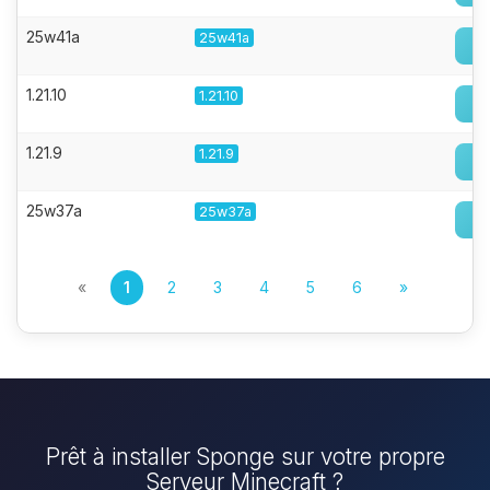
25w41a
25w41a
1.21.10
1.21.10
1.21.9
1.21.9
25w37a
25w37a
«
1
2
3
4
5
6
»
Prêt à installer Sponge sur votre propre
Serveur Minecraft ?