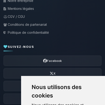
Notre entreprise
Mentions légales
CGV / CGU
Conditions de partenariat
Politique de confidentialité
SUIVEZ-NOUS
Facebook
X
Nous utilisons des
Discord
cookies
Forum