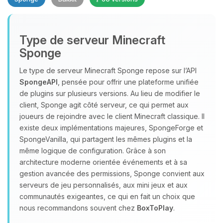
Type de serveur Minecraft
Sponge
Le type de serveur Minecraft Sponge repose sur l’API
SpongeAPI
, pensée pour offrir une plateforme unifiée
Youpi, enfin quelqu’un pour me
de plugins sur plusieurs versions. Au lieu de modifier le
parler ! Moi c’est Choupy, ton petit
client, Sponge agit côté serveur, ce qui permet aux
assistant BoxToPlay. Dis-moi ce dont
joueurs de rejoindre avec le client Minecraft classique. Il
tu as besoin et je vais remuer mes
existe deux implémentations majeures, SpongeForge et
petits circuits pour t’aider.
SpongeVanilla, qui partagent les mêmes plugins et la
07/08/2026 à 04:25
même logique de configuration. Grâce à son
architecture moderne orientée événements et à sa
gestion avancée des permissions, Sponge convient aux
serveurs de jeu personnalisés, aux mini jeux et aux
communautés exigeantes, ce qui en fait un choix que
nous recommandons souvent chez
BoxToPlay
.