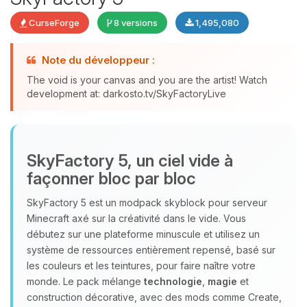
CurseForge
8 versions
1,495,080
Note du développeur :
The void is your canvas and you are the artist! Watch
development at: darkosto.tv/SkyFactoryLive
Youpi, enfin quelqu’un pour me
parler ! Moi c’est Choupy, ton petit
assistant BoxToPlay. Dis-moi ce dont
SkyFactory 5, un ciel vide à
tu as besoin et je vais remuer mes
façonner bloc par bloc
petits circuits pour t’aider.
06/08/2026 à 13:43
SkyFactory 5 est un modpack skyblock pour serveur
Minecraft axé sur la créativité dans le vide. Vous
débutez sur une plateforme minuscule et utilisez un
système de ressources entièrement repensé, basé sur
les couleurs et les teintures, pour faire naître votre
monde. Le pack mélange
technologie
,
magie
et
construction décorative, avec des mods comme Create,