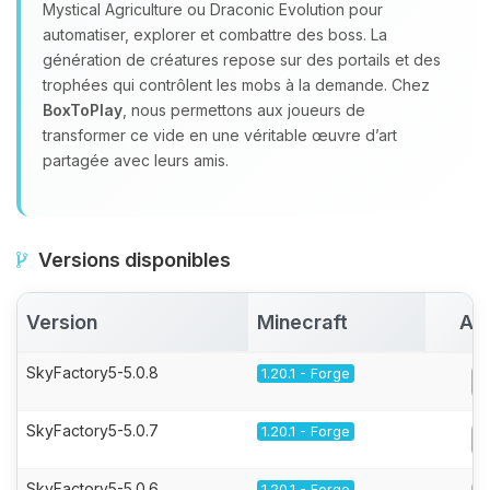
Mystical Agriculture ou Draconic Evolution pour
automatiser, explorer et combattre des boss. La
génération de créatures repose sur des portails et des
trophées qui contrôlent les mobs à la demande. Chez
BoxToPlay
, nous permettons aux joueurs de
transformer ce vide en une véritable œuvre d’art
partagée avec leurs amis.
Versions disponibles
Version
Minecraft
Act
SkyFactory5-5.0.8
1.20.1 - Forge
SkyFactory5-5.0.7
1.20.1 - Forge
SkyFactory5-5.0.6
1.20.1 - Forge