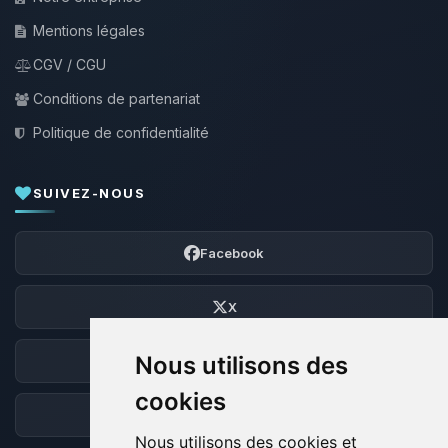
Mentions légales
CGV / CGU
Conditions de partenariat
Politique de confidentialité
SUIVEZ-NOUS
Facebook
X
Nous utilisons des
Discord
cookies
Forum
Nous utilisons des cookies et