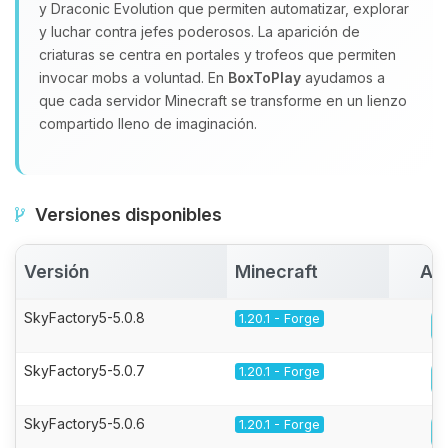
y Draconic Evolution que permiten automatizar, explorar
y luchar contra jefes poderosos. La aparición de
criaturas se centra en portales y trofeos que permiten
invocar mobs a voluntad. En
BoxToPlay
ayudamos a
que cada servidor Minecraft se transforme en un lienzo
compartido lleno de imaginación.
Versiones disponibles
Versión
Minecraft
Act
SkyFactory5-5.0.8
1.20.1 - Forge
SkyFactory5-5.0.7
1.20.1 - Forge
SkyFactory5-5.0.6
1.20.1 - Forge