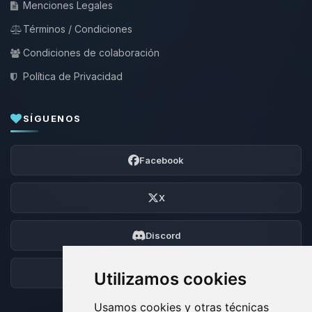
Menciones Legales
Términos / Condiciones
Condiciones de colaboración
Política de Privacidad
SÍGUENOS
Facebook
X
Discord
Foro
Utilizamos cookies
Usamos cookies y otras técnicas