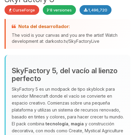
CurseForge
8 versiones
1,496,720
Nota del desarrollador:
The void is your canvas and you are the artist! Watch
development at: darkosto.tv/SkyFactoryLive
Yupi, por fin alguien con quien
hablar! Soy Choupy, tu pequeno
asistente de BoxToPlay. Cuentame
SkyFactory 5, del vacío al lienzo
que necesitas y moveré mis
perfecto
pequenos circuitos para ayudarte.
07/08/2026 04:47
SkyFactory 5 es un modpack de tipo skyblock para
servidor Minecraft donde el vacío se convierte en
espacio creativo. Comienzas sobre una pequeña
plataforma y utilizas un sistema de recursos renovado,
basado en tintes y colores, para hacer crecer tu mundo.
El pack combina
tecnología
,
magia
y construcción
decorativa, con mods como Create, Mystical Agriculture