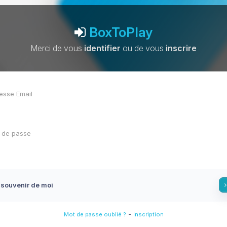
BoxToPlay
Merci de vous
identifier
ou de vous
inscrire
 souvenir de moi
-
Mot de passe oublié ?
Inscription