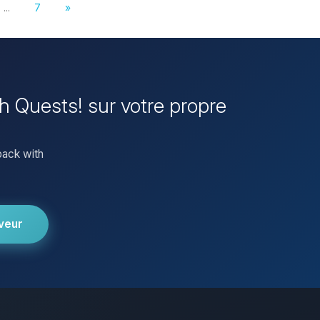
...
7
»
th Quests! sur votre propre
pack with
veur