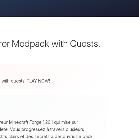
rror Modpack with Quests!
ck with quests! PLAY NOW!
ur Minecraft Forge 1.20.1 qui mise sur
plète. Vous progressez à travers plusieurs
ifs clairs et des secrets à découvrir. Le pack