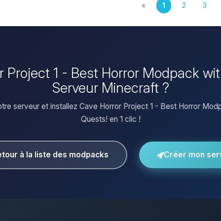
«
1
2
3
or Project 1 - Best Horror Modpack wi
Serveur Minecraft ?
tre serveur et installez Cave Horror Project 1 - Best Horror Mod
Quests! en 1 clic !
tour à la liste des modpacks
Créer mon ser