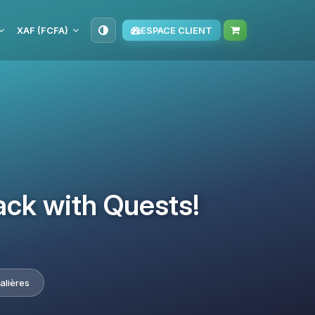
XAF (FCFA)
ESPACE CLIENT
ack with Quests!
alières