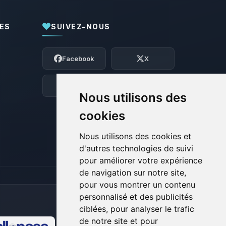
ES
SUIVEZ-NOUS
Youpi, enfin quelqu’un pour me parler !
Moi c’est Choupy, ton petit assistant
Facebook
X
BoxToPlay. Dis-moi ce dont tu as besoin
et je vais remuer mes petits circuits
pour t’aider.
Discord
Forum
Nous utilisons des
08/08/2026 à 15:48
cookies
Nous utilisons des cookies et
d'autres technologies de suivi
pour améliorer votre expérience
de navigation sur notre site,
pour vous montrer un contenu
personnalisé et des publicités
ciblées, pour analyser le trafic
de notre site et pour