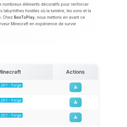
de nombreux éléments décoratifs pour renforcer
 labyrinthes hostiles où la lumière, les sons et la
e. Chez
BoxToPlay
, nous mettons en avant ce
erveur Minecraft en expérience de survie
Minecraft
Actions
1.20.1 - Forge
1.20.1 - Forge
1.20.1 - Forge