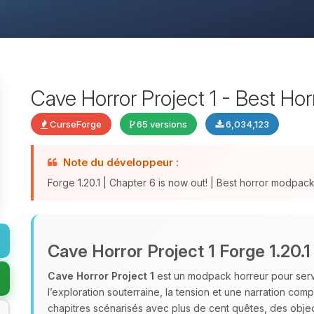
Cave Horror Project 1 - Best Ho
CurseForge
65 versions
6,034,123
Note du développeur :
Forge 1.20.1 | Chapter 6 is now out! | Best horror modpa
Cave Horror Project 1 Forge 1.20.1
Cave Horror Project 1
est un modpack horreur pour serve
l’exploration souterraine, la tension et une narration com
chapitres scénarisés avec plus de cent quêtes, des object