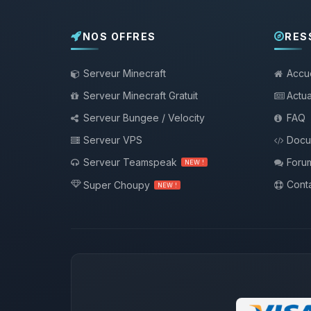
NOS OFFRES
RES
Serveur Minecraft
Accue
Serveur Minecraft Gratuit
Actua
Serveur Bungee / Velocity
FAQ
Serveur VPS
Docu
Serveur Teamspeak
Foru
NEW !
Conta
Super Choupy
NEW !