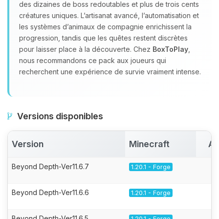
des dizaines de boss redoutables et plus de trois cents
créatures uniques. L’artisanat avancé, l’automatisation et
les systèmes d’animaux de compagnie enrichissent la
progression, tandis que les quêtes restent discrètes
pour laisser place à la découverte. Chez
BoxToPlay
,
nous recommandons ce pack aux joueurs qui
recherchent une expérience de survie vraiment intense.
Versions disponibles
Version
Minecraft
Ac
Beyond Depth-Ver11.6.7
1.20.1 - Forge
Beyond Depth-Ver11.6.6
1.20.1 - Forge
Beyond Depth-Ver11.6.5
1.20.1 - Forge