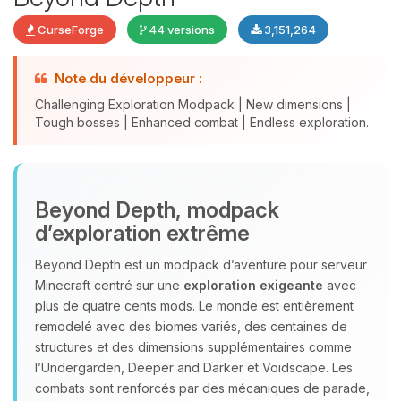
CurseForge
44 versions
3,151,264
Note du développeur :
Challenging Exploration Modpack | New dimensions |
Tough bosses | Enhanced combat | Endless exploration.
Youpi, enfin quelqu’un pour me
Beyond Depth, modpack
parler ! Moi c’est Choupy, ton petit
d’exploration extrême
assistant BoxToPlay. Dis-moi ce dont
tu as besoin et je vais remuer mes
Beyond Depth est un modpack d’aventure pour serveur
petits circuits pour t’aider.
Minecraft centré sur une
exploration exigeante
avec
09/08/2026 à 12:42
plus de quatre cents mods. Le monde est entièrement
remodelé avec des biomes variés, des centaines de
structures et des dimensions supplémentaires comme
l’Undergarden, Deeper and Darker et Voidscape. Les
combats sont renforcés par des mécaniques de parade,