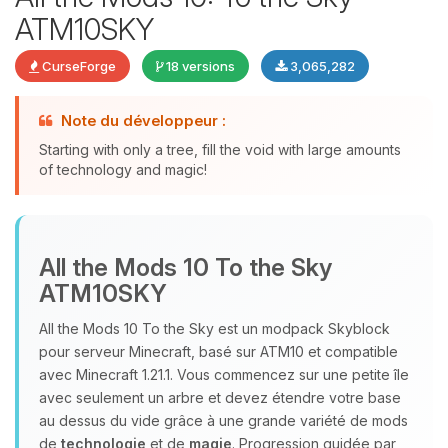
ATM10SKY
CurseForge
18 versions
3,065,282
Note du développeur :
Starting with only a tree, fill the void with large amounts
of technology and magic!
Youpi, enfin quelqu’un pour me
parler ! Moi c’est Choupy, ton petit
assistant BoxToPlay. Dis-moi ce dont
All the Mods 10 To the Sky
tu as besoin et je vais remuer mes
ATM10SKY
petits circuits pour t’aider.
All the Mods 10 To the Sky est un modpack Skyblock
07/08/2026 à 06:58
pour serveur Minecraft, basé sur ATM10 et compatible
avec Minecraft 1.21.1. Vous commencez sur une petite île
avec seulement un arbre et devez étendre votre base
au dessus du vide grâce à une grande variété de mods
de
technologie
et de
magie
. Progression guidée par