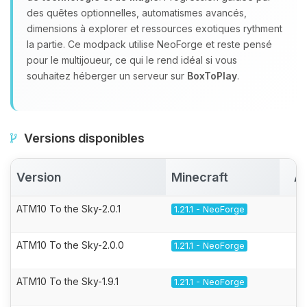
des quêtes optionnelles, automatismes avancés,
dimensions à explorer et ressources exotiques rythment
la partie. Ce modpack utilise NeoForge et reste pensé
pour le multijoueur, ce qui le rend idéal si vous
souhaitez héberger un serveur sur
BoxToPlay
.
Versions disponibles
Version
Minecraft
Ac
ATM10 To the Sky-2.0.1
1.21.1 - NeoForge
ATM10 To the Sky-2.0.0
1.21.1 - NeoForge
ATM10 To the Sky-1.9.1
1.21.1 - NeoForge