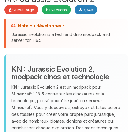
CurseForge
1 versions
7,746
Youpi, enfin quelqu’un pour me
Note du développeur :
parler ! Moi c’est Choupy, ton petit
Jurassic Evolution is a tech and dino modpack and
assistant BoxToPlay. Dis-moi ce dont
server for 1.16.5
tu as besoin et je vais remuer mes
petits circuits pour t’aider.
06/08/2026 à 03:33
KN : Jurassic Evolution 2,
modpack dinos et technologie
KN : Jurassic Evolution 2 est un modpack pour
Minecraft 1.16.5
centré sur les dinosaures et la
technologie, pensé pour être joué en
serveur
Minecraft
. Vous y découvrez, extrayez et faites éclore
des fossiles pour créer votre propre parc jurassique,
avec de nombreux biomes, donjons et créatures qui
enrichissent chaque exploration. Des mods techniques