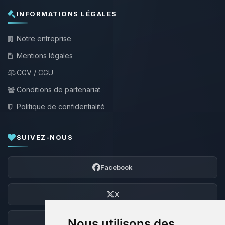
INFORMATIONS LÉGALES
Notre entreprise
Mentions légales
CGV / CGU
Conditions de partenariat
Politique de confidentialité
SUIVEZ-NOUS
Facebook
X
Nous utilisons des
Discord