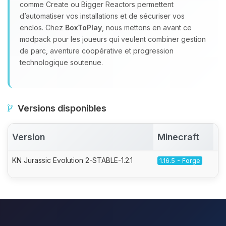
comme Create ou Bigger Reactors permettent
d’automatiser vos installations et de sécuriser vos
enclos. Chez
BoxToPlay
, nous mettons en avant ce
modpack pour les joueurs qui veulent combiner gestion
de parc, aventure coopérative et progression
technologique soutenue.
Versions disponibles
Version
Minecraft
A
KN Jurassic Evolution 2-STABLE-1.2.1
1.16.5 - Forge