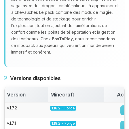
saga, avec des dragons emblématiques à apprivoiser et
à chevaucher. Le pack combine des mods de
magie
,
de technologie et de stockage pour enrichir
l’exploration, tout en ajoutant des améliorations de
confort comme les points de téléportation et la gestion
des tombeaux. Chez
BoxToPlay
, nous recommandons
ce modpack aux joueurs qui veulent un monde aérien
immersif et cohérent.
Versions disponibles
Version
Minecraft
Acti
v.1.7.2
1.18.2 - Forge
v.1.7.1
1.18.2 - Forge