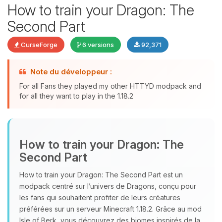
How to train your Dragon: The
Second Part
CurseForge
6 versions
92,371
Note du développeur :
Youpi, enfin quelqu’un pour me
For all Fans they played my other HTTYD modpack and
parler ! Moi c’est Choupy, ton petit
for all they want to play in the 1.18.2
assistant BoxToPlay. Dis-moi ce dont
tu as besoin et je vais remuer mes
petits circuits pour t’aider.
07/08/2026 à 09:09
How to train your Dragon: The
Second Part
How to train your Dragon: The Second Part est un
modpack centré sur l’univers de Dragons, conçu pour
les fans qui souhaitent profiter de leurs créatures
préférées sur un serveur Minecraft 1.18.2. Grâce au mod
Isle of Berk, vous découvrez des biomes inspirés de la