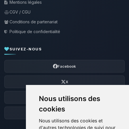
Mentions légales
CGV / CGU
Conditions de partenariat
Politique de confidentialité
SUIVEZ-NOUS
Facebook
X
Nous utilisons des
Discord
cookies
Forum
Nous utilisons des cookies et
d'autres technologies de suivi pour