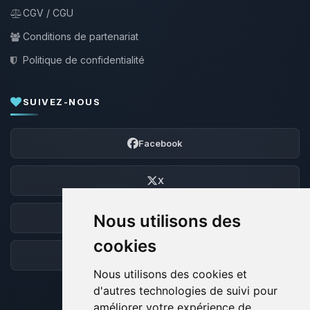
CGV / CGU
Conditions de partenariat
Politique de confidentialité
SUIVEZ-NOUS
Facebook
X
Nous utilisons des
Discord
cookies
Forum
Nous utilisons des cookies et
d'autres technologies de suivi pour
améliorer votre expérience de