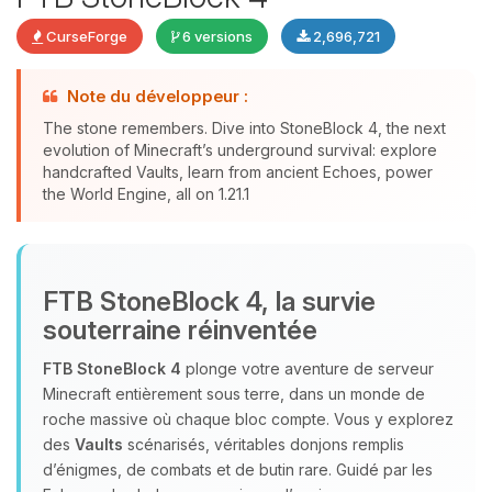
CurseForge
6 versions
2,696,721
Note du développeur :
The stone remembers. Dive into StoneBlock 4, the next
evolution of Minecraft’s underground survival: explore
Youpi, enfin quelqu’un pour me
handcrafted Vaults, learn from ancient Echoes, power
the World Engine, all on 1.21.1
parler ! Moi c’est Choupy, ton petit
assistant BoxToPlay. Dis-moi ce dont
tu as besoin et je vais remuer mes
petits circuits pour t’aider.
FTB StoneBlock 4, la survie
08/08/2026 à 04:24
souterraine réinventée
FTB StoneBlock 4
plonge votre aventure de serveur
Minecraft entièrement sous terre, dans un monde de
roche massive où chaque bloc compte. Vous y explorez
des
Vaults
scénarisés, véritables donjons remplis
d’énigmes, de combats et de butin rare. Guidé par les