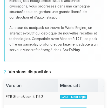
Echoes, des hologrammes issus d’anciennes
civilisations, vous progressez dans une campagne
structurée tout en gardant une grande liberté de
construction et d’automatisation.
Au cœur du modpack se trouve le World Engine, un
artefact évolutif qui débloque de nouvelles recettes et
technologies. Compatible avec Minecraft 1.21.1, ce pack
offre un gameplay profond et parfaitement adapté à un
serveur Minecraft hébergé chez
BoxToPlay
.
Versions disponibles
Version
Minecraft
Ac
FTB StoneBlock 4 1.15.2
1.21.1 - NeoForge