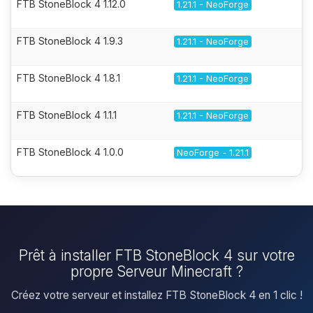
FTB StoneBlock 4 1.12.0
1.21.1 - NeoForge
FTB StoneBlock 4 1.9.3
1.21.1 - NeoForge
FTB StoneBlock 4 1.8.1
1.21.1 - NeoForge
FTB StoneBlock 4 1.1.1
1.21.1 - NeoForge
FTB StoneBlock 4 1.0.0
NeoForge - 1.21.1
Prêt à installer FTB StoneBlock 4 sur votre
propre Serveur Minecraft ?
Créez votre serveur et installez FTB StoneBlock 4 en 1 clic !