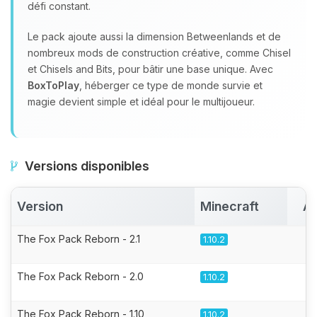
défi constant.
Le pack ajoute aussi la dimension Betweenlands et de
nombreux mods de construction créative, comme Chisel
et Chisels and Bits, pour bâtir une base unique. Avec
BoxToPlay
, héberger ce type de monde survie et
magie devient simple et idéal pour le multijoueur.
Versions disponibles
Version
Minecraft
Ac
The Fox Pack Reborn - 2.1
1.10.2
The Fox Pack Reborn - 2.0
1.10.2
The Fox Pack Reborn - 1.10
1.10.2