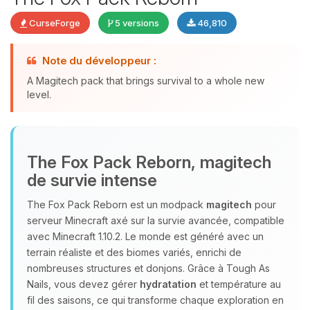
CurseForge
5 versions
46,810
Note du développeur :
A Magitech pack that brings survival to a whole new
Youpi, enfin quelqu’un pour me
level.
parler ! Moi c’est Choupy, ton petit
assistant BoxToPlay. Dis-moi ce dont
tu as besoin et je vais remuer mes
petits circuits pour t’aider.
The Fox Pack Reborn, magitech
09/08/2026 à 10:28
de survie intense
The Fox Pack Reborn est un modpack
magitech
pour
serveur Minecraft axé sur la survie avancée, compatible
avec Minecraft 1.10.2. Le monde est généré avec un
terrain réaliste et des biomes variés, enrichi de
nombreuses structures et donjons. Grâce à Tough As
Nails, vous devez gérer
hydratation
et température au
fil des saisons, ce qui transforme chaque exploration en