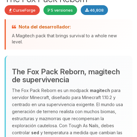
CurseForge
5 versiones
46,808
Nota del desarrollador:
A Magitech pack that brings survival to a whole new
level.
Yupi, por fin alguien con quien
hablar! Soy Choupy, tu pequeno
asistente de BoxToPlay. Cuentame
que necesitas y moveré mis
The Fox Pack Reborn, magitech
pequenos circuitos para ayudarte.
de supervivencia
07/08/2026 14:06
The Fox Pack Reborn es un modpack
magitech
para
servidor Minecraft, diseñado para Minecraft 1.10.2 y
centrado en una supervivencia exigente. El mundo usa
generación de terreno realista con muchos biomas,
estructuras y mazmorras que recompensan la
exploración cautelosa. Con Tough As Nails, debes
controlar
sed
y temperatura a medida que cambian las