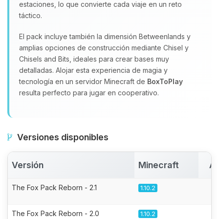
estaciones, lo que convierte cada viaje en un reto
táctico.
El pack incluye también la dimensión Betweenlands y
amplias opciones de construcción mediante Chisel y
Chisels and Bits, ideales para crear bases muy
detalladas. Alojar esta experiencia de magia y
tecnología en un servidor Minecraft de
BoxToPlay
resulta perfecto para jugar en cooperativo.
Versiones disponibles
Versión
Minecraft
Ac
The Fox Pack Reborn - 2.1
1.10.2
The Fox Pack Reborn - 2.0
1.10.2