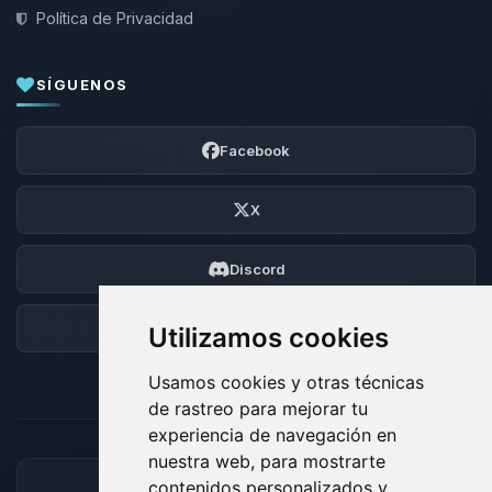
Política de Privacidad
SÍGUENOS
Facebook
X
Discord
Foro
Utilizamos cookies
Usamos cookies y otras técnicas
de rastreo para mejorar tu
experiencia de navegación en
nuestra web, para mostrarte
contenidos personalizados y