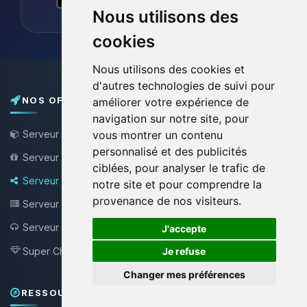
Nous utilisons des
cookies
Nous utilisons des cookies et
d'autres technologies de suivi pour
NOS OFFRES
améliorer votre expérience de
navigation sur notre site, pour
Serveur Minecraft
vous montrer un contenu
personnalisé et des publicités
Serveur Minecraft Gratuit
ciblées, pour analyser le trafic de
Serveur Bungee / Velocity
notre site et pour comprendre la
provenance de nos visiteurs.
Serveur VPS
🍪
Serveur Teamspeak
J'accepte
NEW !
Super Choupy
Je refuse
NEW !
Changer mes préférences
RESSOURCES & SUPPORT