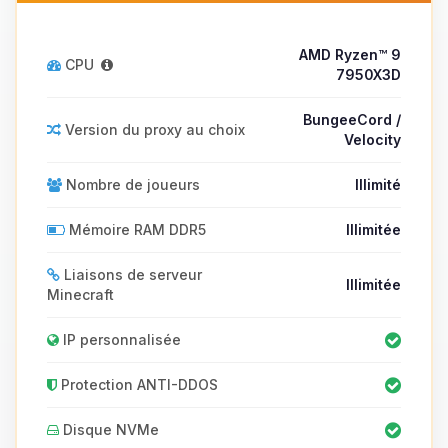
AMD Ryzen™ 9
CPU
7950X3D
BungeeCord /
Version du proxy au choix
Velocity
Nombre de joueurs
Illimité
Mémoire RAM DDR5
Illimitée
Liaisons de serveur
Illimitée
Minecraft
IP personnalisée
Protection ANTI-DDOS
Disque NVMe